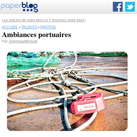
Les articles de votre blog ici ? Inscrivez votre blog !
ACCUEIL
›
TALENTS
›
PHOTOS
Ambiances portuaires
Par
Joigneaultfonlupt