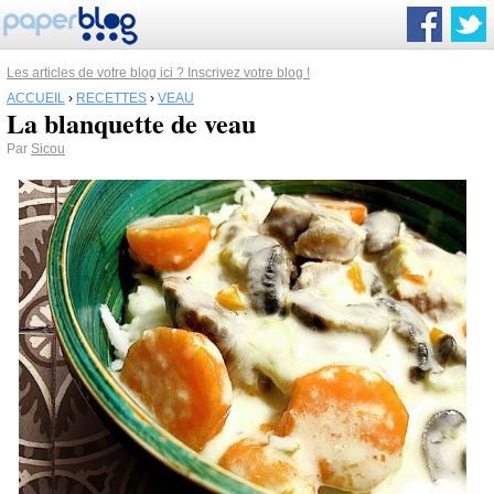
Les articles de votre blog ici ? Inscrivez votre blog !
ACCUEIL
›
RECETTES
›
VEAU
La blanquette de veau
Par
Sicou