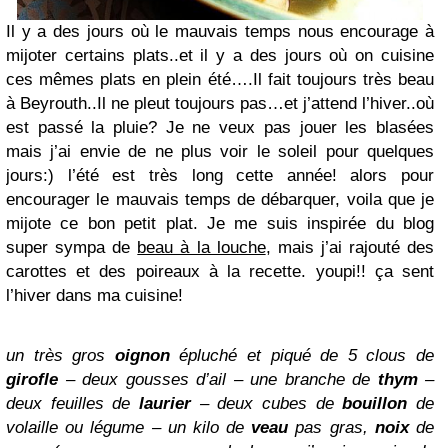
Il y a des jours où le mauvais temps nous encourage à
mijoter certains plats..et il y a des jours où on cuisine
ces mêmes plats en plein été….Il fait toujours très beau
à Beyrouth..Il ne pleut toujours pas…et j’attend l’hiver..où
est passé la pluie? Je ne veux pas jouer les blasées
mais j’ai envie de ne plus voir le soleil pour quelques
jours:) l’été est très long cette année! alors pour
encourager le mauvais temps de débarquer, voila que je
mijote ce bon petit plat. Je me suis inspirée du blog
super sympa de
beau à la louche
, mais j’ai rajouté des
carottes et des poireaux à la recette. youpi!! ça sent
l’hiver dans ma cuisine!
un très gros
oignon
épluché et piqué de 5 clous de
girofle
– deux gousses d’ail – une branche de
thym
–
deux feuilles de
laurier
– deux cubes de
bouillon
de
volaille ou légume – un kilo de
veau
pas gras,
noix
de