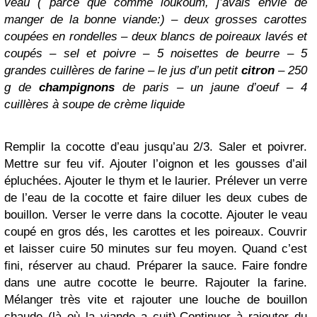
veau ( parce que
comme loukoum,
j’avais envie de
manger de la bonne viande:) – deux grosses carottes
coupées en rondelles – deux blancs de poireaux lavés et
coupés – sel et poivre – 5 noisettes de beurre – 5
grandes cuillères de farine – le jus d’un petit
citron
– 250
g de
champignons
de paris – un jaune d’oeuf – 4
cuillères à soupe de crème liquide
Remplir la cocotte d’eau jusqu’au 2/3. Saler et poivrer.
Mettre sur feu vif. Ajouter l’oignon et les gousses d’ail
épluchées. Ajouter le thym et le laurier. Prélever un verre
de l’eau de la cocotte et faire diluer les deux cubes de
bouillon. Verser le verre dans la cocotte. Ajouter le veau
coupé en gros dés, les carottes et les poireaux. Couvrir
et laisser cuire 50 minutes sur feu moyen. Quand c’est
fini, réserver au chaud. Préparer la sauce. Faire fondre
dans une autre cocotte le beurre. Rajouter la farine.
Mélanger très vite et rajouter une louche de bouillon
chaude (là où la viande a cuit).Continuer à rajouter du