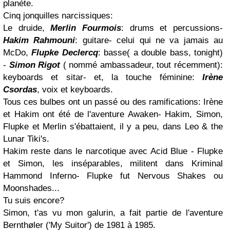
planète.
Cinq jonquilles narcissiques:
Le druide,
Merlin Fourmois
: drums et percussions-
Hakim Rahmouni
: guitare- celui qui ne va jamais au
McDo,
Flupke
Declercq
: basse( a double bass, tonight)
-
Simon Rigot
( nommé ambassadeur, tout récemment):
keyboards et sitar- et, la touche féminine:
Irène
Csordas
, voix et keyboards.
Tous ces bulbes ont un passé ou des ramifications: Irène
et Hakim ont été de l'aventure Awaken- Hakim, Simon,
Flupke et Merlin s'ébattaient, il y a peu, dans Leo & the
Lunar Tiki's.
Hakim reste dans le narcotique avec Acid Blue - Flupke
et Simon, les inséparables, militent dans Kriminal
Hammond Inferno- Flupke fut Nervous Shakes ou
Moonshades...
Tu suis encore?
Simon, t'as vu mon galurin, a fait partie de l'aventure
Bernthøler ('My Suitor') de 1981 à 1985.