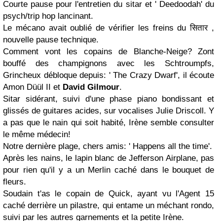
Courte pause pour l'entretien du sitar et ' Deedoodah' du
psych/trip hop lancinant.
Le mécano avait oublié de vérifier les freins du सितार ,
nouvelle pause technique.
Comment vont les copains de Blanche-Neige? Zont
bouffé des champignons avec les Schtroumpfs,
Grincheux débloque depuis: ' The Crazy Dwarf', il écoute
Amon Düül II et
David Gilmour
.
Sitar sidérant, suivi d'une phase piano bondissant et
glissés de guitares acides, sur vocalises Julie Driscoll. Y
a pas que le nain qui soit habité, Irène semble consulter
le même médecin!
Notre dernière plage, chers amis: ' Happens all the time'.
Après les nains, le lapin blanc de Jefferson Airplane, pas
pour rien qu'il y a un Merlin caché dans le bouquet de
fleurs.
Soudain t'as le copain de Quick, ayant vu l'Agent 15
caché derrière un pilastre, qui entame un méchant rondo,
suivi par les autres garnements et la petite Irène.