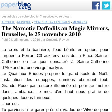
Les articles de votre blog ici ? Inscrivez votre blog !
ACCUEIL
›
MUSIQUE
›
CONCERTS & FESTIVALS
›
MIRRORS
The Narcotic Daffodils au Magic Mirrors,
Bruxelles, le 25 novembre 2010
Publié le 25 novembre 2010 par
Concerts-Review
La croix et la bannière, l'eau bénite en option, pour
larguer ta Ferrari C3 aux environs de la Place Sainte-
Catherine en ce jour consacré à Sainte-Catherine
d'Alexandrie, une vierge martyre.
Le Quai aux Briques prépare le grand souk de Noël:
installation des échoppes, camions obstruant tout,
Grande Roue pas encore illuminée et pour se mettre
dans l'ambiance, le mec d'en haut nous gratifie de
quelques flocons farineux.
L'horreur.
Tu parviens à te garer près du Viaduc de Vilvorde pour