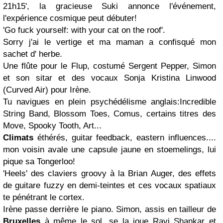
21h15', la gracieuse Suki annonce l'événement,
l'expérience cosmique peut débuter!
'Go fuck yourself: with your cat on the roof'.
Sorry j'ai le vertige et ma maman a confisqué mon
sachet d' herbe.
Une flûte pour le Flup, costumé Sergent Pepper, Simon
et son sitar et des vocaux Sonja Kristina Linwood
(Curved Air) pour Irène.
Tu navigues en plein psychédélisme anglais:Incredible
String Band, Blossom Toes, Comus, certains titres des
Move, Spooky Tooth, Art...
Climats
éthérés, guitar feedback, eastern influences....
mon voisin avale une capsule jaune en stoemelings, lui
pique sa Tongerloo!
'Heels' des claviers groovy à la Brian Auger, des effets
de guitare fuzzy en demi-teintes et ces vocaux spatiaux
te pénétrant le cortex.
Irène passe derrière le piano. Simon, assis en tailleur de
Bruxelles
à même le sol, se la joue Ravi Shankar et