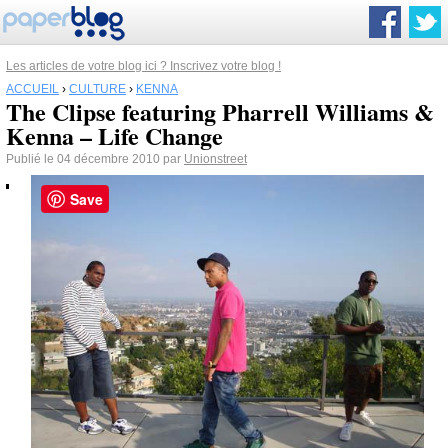
Les articles de votre blog ici ? Inscrivez votre blog !
ACCUEIL
›
CULTURE
›
KENNA
The Clipse featuring Pharrell Williams &
Kenna – Life Change
Publié le 04 décembre 2010 par
Unionstreet
Save