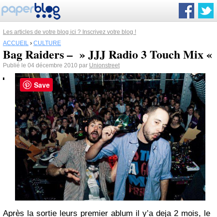
Les articles de votre blog ici ? Inscrivez votre blog !
ACCUEIL
›
CULTURE
Bag Raiders – » JJJ Radio 3 Touch Mix «
Publié le 04 décembre 2010 par
Unionstreet
Save
Après la sortie leurs premier ablum il y’a deja 2 mois, le