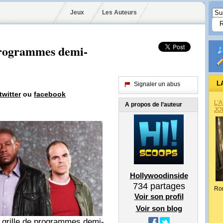
Jeux
Les Auteurs
 programmes demi-
L
Signaler un abus
twitter
ou
facebook
L’
A propos de l’auteur
JO
Hollywoodinside
734
partages
Ro
Voir son profil
Voir son blog
 grille de programmes demi-