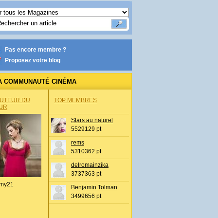
Pas encore membre ?
Proposez votre blog
A COMMUNAUTÉ CINÉMA
AUTEUR DU
TOP MEMBRES
UR
Stars au naturel
5529129 pt
rems
5310362 pt
delromainzika
3737363 pt
my21
Benjamin Tolman
3499656 pt