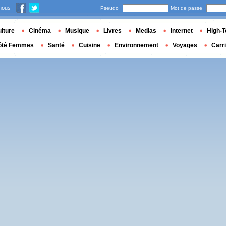
nous
Pseudo
Mot de passe
lture
Cinéma
Musique
Livres
Medias
Internet
High-T
ôté Femmes
Santé
Cuisine
Environnement
Voyages
Carr