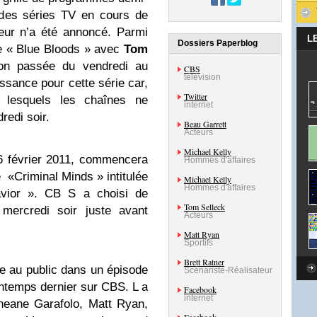
des séries TV en cours de
eur n’a été annoncé. Parmi
L
Dossiers Paperblog
rie « Blue Bloods » avec
Tom
ion passée du vendredi au
CBS
télévision
ssance pour cette série car,
Twitter
s lesquels les chaînes ne
internet
redi soir.
Beau Garrett
Acteurs
Michael Kelly
6 février 2011, commencera
Hommes d'affaires
e «Criminal Minds » intitulée
Michael Kelly
Hommes d'affaires
avior ». CB S a choisi de
Tom Selleck
 mercredi soir juste avant
Acteurs
Matt Ryan
Sportifs
Brett Ratner
ée au public dans un épisode
Scénariste-Réalisateur
intemps dernier sur CBS. L a
Facebook
internet
neane Garafolo, Matt Ryan,