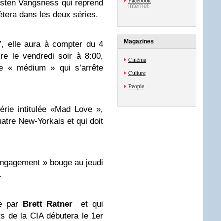
Facebook
rsten Vangsness qui reprend
internet
étera dans les deux séries.
Magazines
, elle aura à compter du 4
re le vendredi soir à 8:00,
Cinéma
ie « médium » qui s’arrête
Culture
People
série intitulée «Mad Love »,
atre New-Yorkais et qui doit
Engagement » bouge au jeudi
.
te par
Brett Ratner
et qui
ts de la CIA débutera le 1er