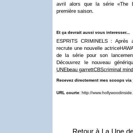
avril alors que la série «Th
première saison.
Et ça devrait aussi vous interesser...
ESPRITS CRIMINELS : Après av
recrute une nouvelle actriceHAWA
de la série pour son lancem
Découvrez le nouveau génériq
UNE
beau garrett
CBS
criminal min
Recevez directement mes scoops via
URL courte
: http://www.hollywoodinsid
Retour à La Une d