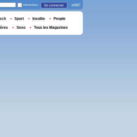
mémorisez
oublié?
Se connecter
ech
Sport
Insolite
People
ières
Sexo
Tous les Magazines