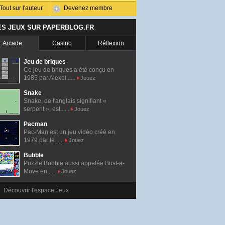
Tout sur l'auteur
Devenez membre
ES JEUX SUR PAPERBLOG.FR
Arcade
Casino
Réflexion
Jeu de briques
Ce jeu de briques a été conçu en
1985 par Alexei......
Jouez
Snake
Snake, de l'anglais signifiant «
serpent », est......
Jouez
Pacman
Pac-Man est un jeu vidéo créé en
1979 par le......
Jouez
Bubble
Puzzle Bobble aussi appelée Bust-a-
Move en......
Jouez
Découvrir l'espace Jeux