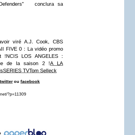
e Defenders” conclura sa
oir viré A.J. Cook, CBS
II FIVE 0 : La vidéo promo
ent !NCIS LOS ANGELES :
ue de la saison 2 !
A LA
ds
SERIES TV
Tom Selleck
twitter
ou
facebook
e.net/?p=11309
e