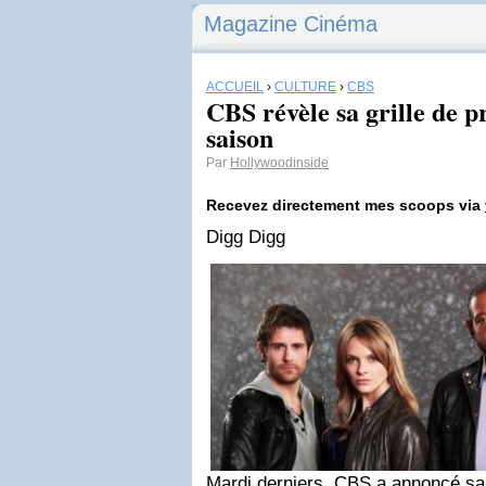
Magazine Cinéma
ACCUEIL
›
CULTURE
›
CBS
CBS révèle sa grille de
saison
Par
Hollywoodinside
Recevez directement mes scoops via
Digg Digg
Mardi derniers, CBS a annoncé sa