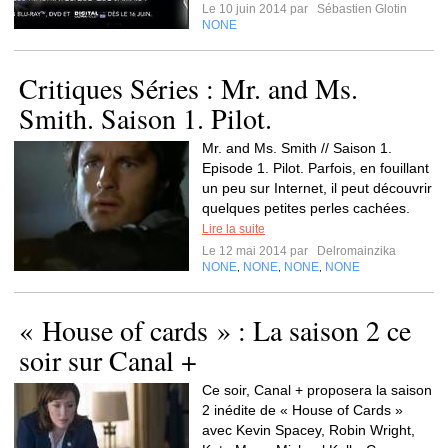
Le 10 juin 2014 par
Sébastien Glotin
NONE
Critiques Séries : Mr. and Ms.
Smith. Saison 1. Pilot.
Mr. and Ms. Smith // Saison 1.
Episode 1. Pilot. Parfois, en fouillant
un peu sur Internet, il peut découvrir
quelques petites perles cachées.
Lire la suite
Le 12 mai 2014 par
Delromainzika
NONE
NONE
NONE
NONE
,
,
,
« House of cards » : La saison 2 ce
soir sur Canal +
Ce soir, Canal + proposera la saison
2 inédite de « House of Cards »
avec Kevin Spacey, Robin Wright,