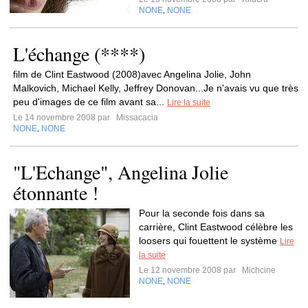
NONE
NONE
,
L'échange (****)
film de Clint Eastwood (2008)avec Angelina Jolie, John
Malkovich, Michael Kelly, Jeffrey Donovan...Je n'avais vu que très
peu d'images de ce film avant sa...
Lire la suite
Le 14 novembre 2008 par
Missacacia
NONE
NONE
,
"L'Echange", Angelina Jolie
étonnante !
Pour la seconde fois dans sa
carrière, Clint Eastwood célèbre les
loosers qui fouettent le système
Lire
la suite
Le 12 novembre 2008 par
Michcine
NONE
NONE
,