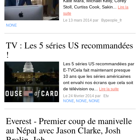
Kate Mara, Michael Kelly, Corey
Stoll, Curtiss Cook, Sakin...
Lire la
suite
Le 13 mars 2014 par
Bypeople_fr
NONE
TV : Les 5 séries US recommandées
!
Les 5 séries US recommandées par
E-TVCela fait maintenant presque
10 ans que les séries américaines
ont envahi nos écrans que cela soit
de télévision ou...
Lire la suite
Le 24 février 2014 par
Etv
NONE
NONE
NONE
,
,
Everest - Premier coup de manivelle
au Népal avec Jason Clarke, Josh
Brolin, Joh...