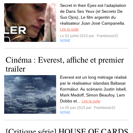
Secret in their Eyes est l’adaptation
de Dans Ses Yeux (el Secreto De
Sus Ojos), Le film argentin du
réalisateur Juan José Campanella.
Lire la suite
Le 02 juillet 2015 par
Framboise32
NONE
Cinéma : Everest, affiche et premier
trailer
Everest est un long métrage réalisé
par le réalisateur islandais Baltasar
Kormákur. Au scénario Justin Isbell,
Mark Medoff, Simon Beaufoy, Lem
Dobbs et...
Lire la suite
Le 05 juin 2015 par
Framboise32
NONE
[Critique série] HOUSE OF CARDS