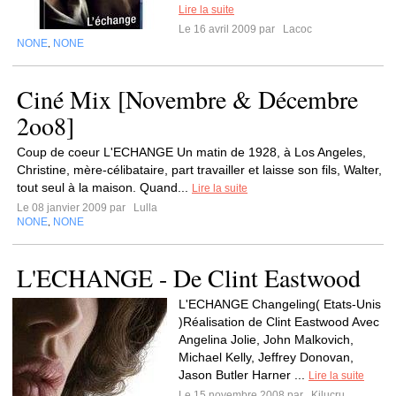
Lire la suite
Le 16 avril 2009 par
Lacoc
NONE
NONE
,
Ciné Mix [Novembre & Décembre
2oo8]
Coup de coeur L'ECHANGE Un matin de 1928, à Los Angeles,
Christine, mère-célibataire, part travailler et laisse son fils, Walter,
tout seul à la maison. Quand...
Lire la suite
Le 08 janvier 2009 par
Lulla
NONE
NONE
,
L'ECHANGE - De Clint Eastwood
L'ECHANGE Changeling( Etats-Unis
)Réalisation de Clint Eastwood Avec
Angelina Jolie, John Malkovich,
Michael Kelly, Jeffrey Donovan,
Jason Butler Harner ...
Lire la suite
Le 15 novembre 2008 par
Kilucru