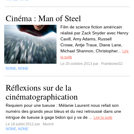
Cinéma : Man of Steel
Film de science fiction américain
réalisé par Zack Snyder avec Henry
Cavill, Amy Adams, Russell
Crowe, Antje Traue, Diane Lane,
Michael Shannon, Christopher...
Lire
la suite
Le 20 octobre 2013 par
Framboise32
NONE
NONE
,
Réflexions sur de la
cinématographication
Requiem pour une tueuse : Mélanie Laurent nous refait son
numéro des grands yeux bleus et du nez retroussé dans une
intrigue de tueuse à gage bidon qui y va de ...
Lire la suite
Le 18 juillet 2012 par
Munch
NONE
NONE
,