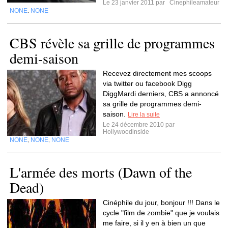
Le 23 janvier 2011 par
Cinephileamateur
NONE
NONE
,
CBS révèle sa grille de programmes
demi-saison
Recevez directement mes scoops
via twitter ou facebook Digg
DiggMardi derniers, CBS a annoncé
sa grille de programmes demi-
saison.
Lire la suite
Le 24 décembre 2010 par
Hollywoodinside
NONE
NONE
NONE
,
,
L'armée des morts (Dawn of the
Dead)
Cinéphile du jour, bonjour !!! Dans le
cycle "film de zombie" que je voulais
me faire, si il y en à bien un que