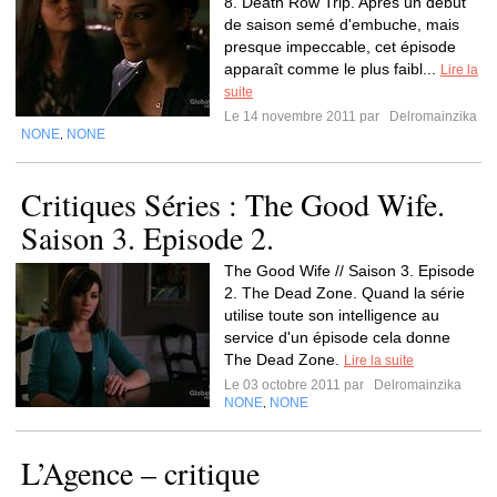
8. Death Row Trip. Après un début
de saison semé d'embuche, mais
presque impeccable, cet épisode
apparaît comme le plus faibl...
Lire la
suite
Le 14 novembre 2011 par
Delromainzika
NONE
NONE
,
Critiques Séries : The Good Wife.
Saison 3. Episode 2.
The Good Wife // Saison 3. Episode
2. The Dead Zone. Quand la série
utilise toute son intelligence au
service d'un épisode cela donne
The Dead Zone.
Lire la suite
Le 03 octobre 2011 par
Delromainzika
NONE
NONE
,
L’Agence – critique