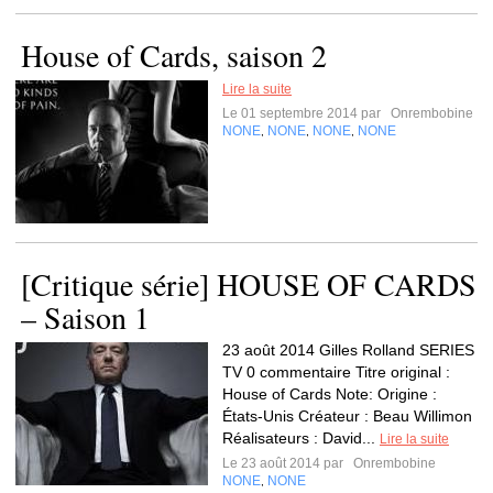
House of Cards, saison 2
Lire la suite
Le 01 septembre 2014 par
Onrembobine
NONE
NONE
NONE
NONE
,
,
,
[Critique série] HOUSE OF CARDS
– Saison 1
23 août 2014 Gilles Rolland SERIES
TV 0 commentaire Titre original :
House of Cards Note: Origine :
États-Unis Créateur : Beau Willimon
Réalisateurs : David...
Lire la suite
Le 23 août 2014 par
Onrembobine
NONE
NONE
,