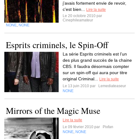
j'avais fortement envie de revoir,
c'est bien...
Lire la suite
Le 20 octobre 2010 par
Cinephileamateur
NONE
NONE
,
Esprits criminels, le Spin-Off
La série Esprits criminels est l’un
des plus grand succès de la chaine
CBS. Il faudra désormais compter
sur un spin-off qui aura pour titre
original Criminal...
Lire la suite
Le 13 juin 2010 par
Lemediateaseur
NONE
Mirrors of the Magic Muse
Lire la suite
Le 09 février 2010 par
Pixfan
NONE
NONE
,