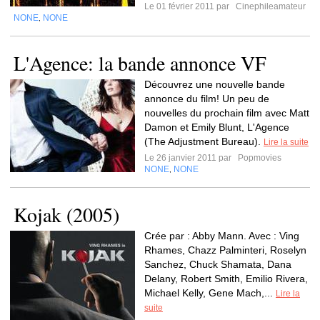
Le 01 février 2011 par
Cinephileamateur
NONE
NONE
,
L'Agence: la bande annonce VF
Découvrez une nouvelle bande
annonce du film! Un peu de
nouvelles du prochain film avec Matt
Damon et Emily Blunt, L'Agence
(The Adjustment Bureau).
Lire la suite
Le 26 janvier 2011 par
Popmovies
NONE
NONE
,
Kojak (2005)
Crée par : Abby Mann. Avec : Ving
Rhames, Chazz Palminteri, Roselyn
Sanchez, Chuck Shamata, Dana
Delany, Robert Smith, Emilio Rivera,
Michael Kelly, Gene Mach,...
Lire la
suite