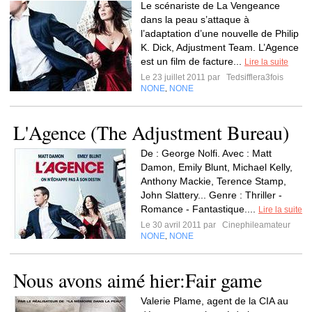
Le scénariste de La Vengeance
dans la peau s’attaque à
l’adaptation d’une nouvelle de Philip
K. Dick, Adjustment Team. L’Agence
est un film de facture...
Lire la suite
Le 23 juillet 2011 par
Tedsifflera3fois
NONE
NONE
,
L'Agence (The Adjustment Bureau)
De : George Nolfi. Avec : Matt
Damon, Emily Blunt, Michael Kelly,
Anthony Mackie, Terence Stamp,
John Slattery... Genre : Thriller -
Romance - Fantastique....
Lire la suite
Le 30 avril 2011 par
Cinephileamateur
NONE
NONE
,
Nous avons aimé hier:Fair game
Valerie Plame, agent de la CIA au