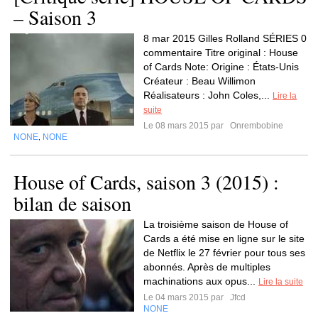
– Saison 3
8 mar 2015 Gilles Rolland SÉRIES 0
commentaire Titre original : House
of Cards Note: Origine : États-Unis
Créateur : Beau Willimon
Réalisateurs : John Coles,...
Lire la
suite
Le 08 mars 2015 par
Onrembobine
NONE
NONE
,
House of Cards, saison 3 (2015) :
bilan de saison
La troisième saison de House of
Cards a été mise en ligne sur le site
de Netflix le 27 février pour tous ses
abonnés. Après de multiples
machinations aux opus...
Lire la suite
Le 04 mars 2015 par
Jfcd
NONE