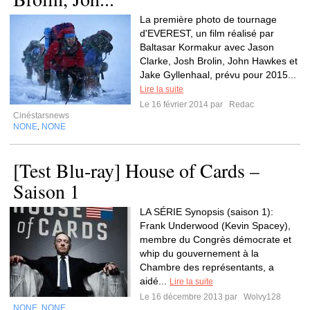
La première photo de tournage
d'EVEREST, un film réalisé par
Baltasar Kormakur avec Jason
Clarke, Josh Brolin, John Hawkes et
Jake Gyllenhaal, prévu pour 2015...
Lire la suite
Le 16 février 2014 par
Redac
Cinéstarsnews
NONE
NONE
,
[Test Blu-ray] House of Cards –
Saison 1
LA SÉRIE Synopsis (saison 1):
Frank Underwood (Kevin Spacey),
membre du Congrès démocrate et
whip du gouvernement à la
Chambre des représentants, a
aidé...
Lire la suite
Le 16 décembre 2013 par
Wolvy128
NONE
NONE
,