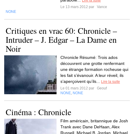
parabole...
Lire la suite
Le 13 mars 2012 par
Vance
NONE
Critiques en vrac 60: Chronicle –
Intruder – J. Edgar – La Dame en
Noir
Chronicle Résumé: Trois ados
découvrent une grotte renfermant
une étrange formation rocheuse qui
les fait s’évanouir. A leur réveil, ils
s’aperçoivent qu’ils...
Lire la suite
Le 01 mars 2012 par
Geouf
NONE
NONE
,
Cinéma : Chronicle
Film américain, britannique de Josh
Trank avec Dane DeHaan, Alex
Russell, Michael B. Jordan, Michael