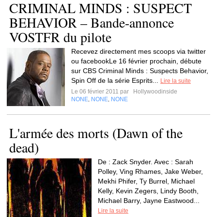
CRIMINAL MINDS : SUSPECT
BEHAVIOR – Bande-annonce
VOSTFR du pilote
Recevez directement mes scoops via twitter
ou facebookLe 16 février prochain, débute
sur CBS Criminal Minds : Suspects Behavior,
Spin Off de la série Esprits...
Lire la suite
Le 06 février 2011 par
Hollywoodinside
NONE
NONE
NONE
,
,
L'armée des morts (Dawn of the
dead)
De : Zack Snyder. Avec : Sarah
Polley, Ving Rhames, Jake Weber,
Mekhi Phifer, Ty Burrel, Michael
Kelly, Kevin Zegers, Lindy Booth,
Michael Barry, Jayne Eastwood...
Lire la suite