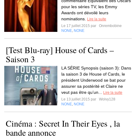
commentaire Équivalent des Oscars
pour les séries TV, les Emmy
Awards ont dévoilé leurs
nominations.
Lire la suite
Le 17 juillet 2015 par
Onrembobine
NONE
NONE
,
[Test Blu-ray] House of Cards –
Saison 3
LA SÉRIE Synopsis (saison 3): Dans
la saison 3 de House of Cards, le
président Underwood se bat pour
assurer sa postérité et Claire ne
veut pas être qu’un...
Lire la suite
Le 13 juillet 2015 par
Wolvy128
NONE
NONE
,
Cinéma : Secret In Their Eyes , la
bande annonce