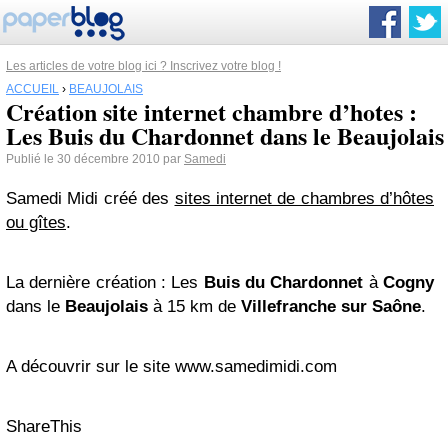
Les articles de votre blog ici ? Inscrivez votre blog !
ACCUEIL
›
BEAUJOLAIS
Création site internet chambre d’hotes :
Les Buis du Chardonnet dans le Beaujolais
Publié le 30 décembre 2010 par
Samedi
Samedi Midi créé des
sites internet de chambres d’hôtes
ou gîtes
.
La dernière création : Les
Buis du Chardonnet
à
Cogny
dans le
Beaujolais
à 15 km de
Villefranche sur Saône
.
A découvrir sur le site www.samedimidi.com
ShareThis