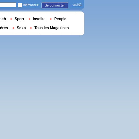
mémorisez
oublié?
Se connecter
ech
Sport
Insolite
People
ières
Sexo
Tous les Magazines