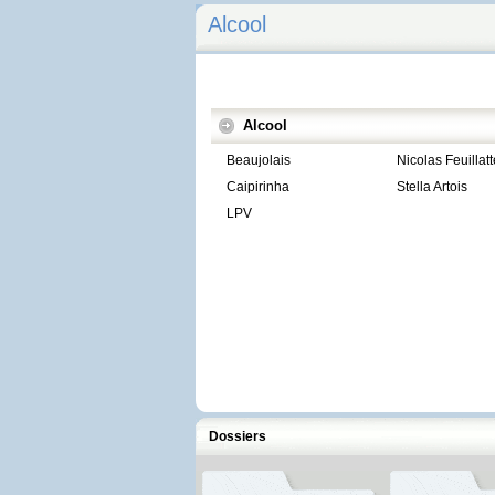
Alcool
Alcool
Beaujolais
Nicolas Feuillatt
Caipirinha
Stella Artois
LPV
Dossiers