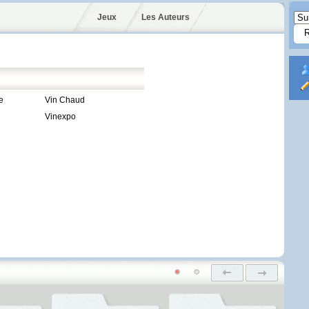
Jeux
Les Auteurs
e
Vin Chaud
Vinexpo