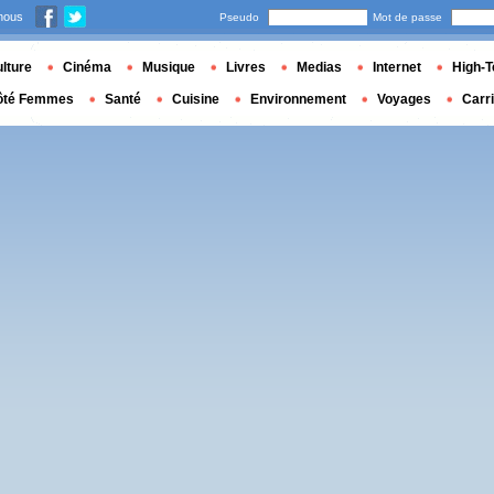
nous
Pseudo
Mot de passe
lture
Cinéma
Musique
Livres
Medias
Internet
High-T
ôté Femmes
Santé
Cuisine
Environnement
Voyages
Carr