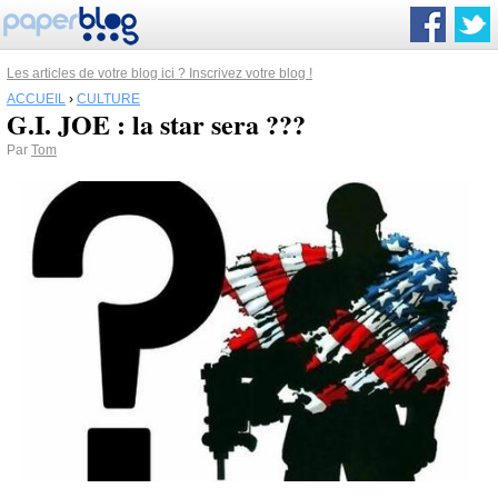
Les articles de votre blog ici ? Inscrivez votre blog !
ACCUEIL
›
CULTURE
G.I. JOE : la star sera ???
Par
Tom