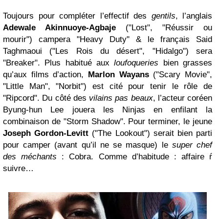
Toujours pour compléter l’effectif des
gentils
, l’anglais
Adewale Akinnuoye-Agbaje
("Lost", "Réussir ou
mourir") campera "Heavy Duty" & le français Said
Taghmaoui ("Les Rois du désert", "Hidalgo") sera
"Breaker". Plus habitué aux
loufoqueries
bien grasses
qu’aux films d’action,
Marlon Wayans
("Scary Movie",
"Little Man", "Norbit") est cité pour tenir le rôle de
"Ripcord". Du côté des
vilains pas beaux
, l’acteur coréen
Byung-hun Lee jouera les Ninjas en enfilant la
combinaison de "Storm Shadow". Pour terminer, le jeune
Joseph Gordon-Levitt
("The Lookout") serait bien parti
pour camper (avant qu’il ne se masque) le
super chef
des méchants
: Cobra. Comme d’habitude : affaire ŕ
suivre…