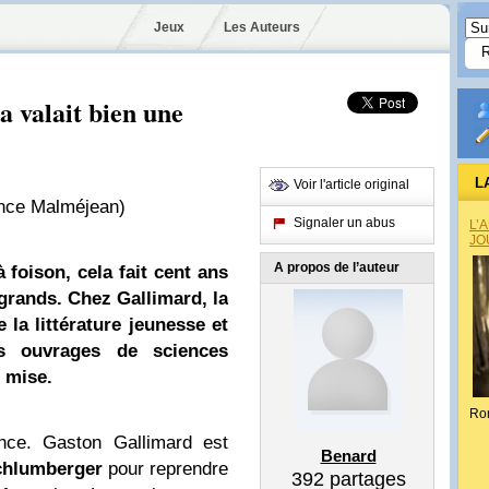
Jeux
Les Auteurs
a valait bien une
L
Voir l'article original
ce Malméjean)
Signaler un abus
L’
JO
A propos de l’auteur
 foison, cela fait cent ans
grands. Chez Gallimard, la
 la littérature jeunesse et
es ouvrages de sciences
e mise.
Ro
ce. Gaston Gallimard est
Benard
chlumberger
pour reprendre
392
partages