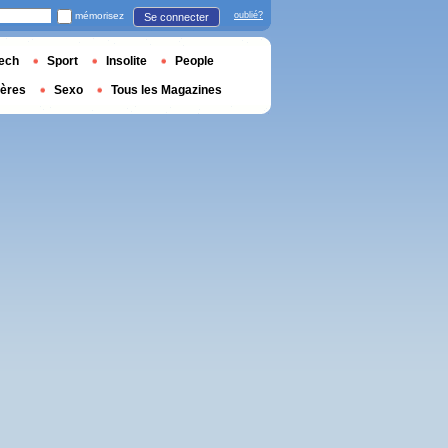
mémorisez
oublié?
Se connecter
ech
Sport
Insolite
People
ières
Sexo
Tous les Magazines