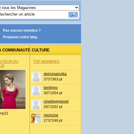
Pas encore membre ?
Proposez votre blog
A COMMUNAUTÉ CULTURE
AUTEUR DU
TOP MEMBRES
UR
delromainzika
3737363 pt
bentlyno
3071554 pt
cineblogywood
2971032 pt
my21
michcine
2737249 pt