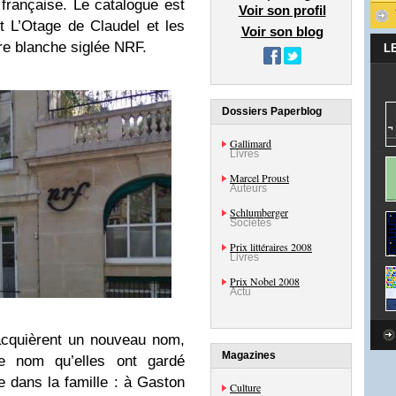
 française. Le catalogue est
Voir son profil
t L’Otage de Claudel et les
Voir son blog
ure blanche siglée NRF.
L
Dossiers Paperblog
Gallimard
Livres
Marcel Proust
Auteurs
Schlumberger
Sociétés
Prix littéraires 2008
Livres
Prix Nobel 2008
Actu
 acquièrent un nouveau nom,
Magazines
le nom qu’elles ont gardé
te dans la famille : à Gaston
Culture