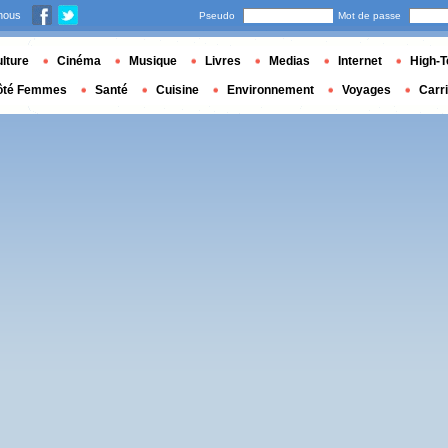
nous
Pseudo
Mot de passe
lture
Cinéma
Musique
Livres
Medias
Internet
High-T
ôté Femmes
Santé
Cuisine
Environnement
Voyages
Carr