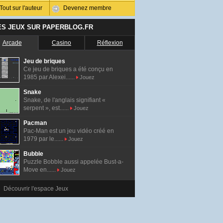
Tout sur l'auteur
Devenez membre
ES JEUX SUR PAPERBLOG.FR
Arcade
Casino
Réflexion
Jeu de briques
Ce jeu de briques a été conçu en
1985 par Alexei......
Jouez
Snake
Snake, de l'anglais signifiant «
serpent », est......
Jouez
Pacman
Pac-Man est un jeu vidéo créé en
1979 par le......
Jouez
Bubble
Puzzle Bobble aussi appelée Bust-a-
Move en......
Jouez
Découvrir l'espace Jeux