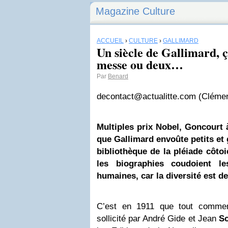
Magazine Culture
ACCUEIL
›
CULTURE
›
GALLIMARD
Un siècle de Gallimard, ç
messe ou deux…
Par
Benard
de
contact@actualitte.com
(Clémen
Multiples prix Nobel, Goncourt à
que
Gallimard
envoûte petits et 
bibliothèque de la pléiade côtoie
les biographies coudoient l
humaines, car la diversité est d
C’est en 1911 que tout commen
sollicité par André Gide et Jean
S