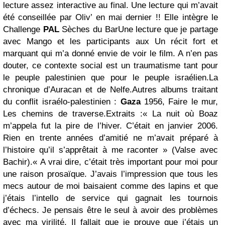
lecture assez interactive au final. Une lecture qui m’avait
été conseillée par Oliv’ en mai dernier !! Elle intègre le
Challenge
PAL
Sèches du BarUne lecture que je partage
avec Mango et les participants aux Un récit fort et
marquant qui m’a donné envie de voir le film. A n’en pas
douter, ce contexte social est un traumatisme tant pour
le peuple palestinien que pour le peuple israélien.La
chronique d’Auracan et de Nelfe.Autres albums traitant
du conflit israélo-palestinien :
Gaza
1956, Faire le mur,
Les chemins de traverse.Extraits :« La nuit où Boaz
m’appela fut la pire de l’hiver. C’était en janvier 2006.
Rien en trente années d’amitié ne m’avait préparé à
l’histoire qu’il s’apprêtait à me raconter » (Valse avec
Bachir).« A vrai dire, c’était très important pour moi pour
une raison prosaïque. J’avais l’impression que tous les
mecs autour de moi baisaient comme des lapins et que
j’étais l’intello de service qui gagnait les tournois
d’échecs. Je pensais être le seul à avoir des problèmes
avec ma virilité. Il fallait que je prouve que j’étais un