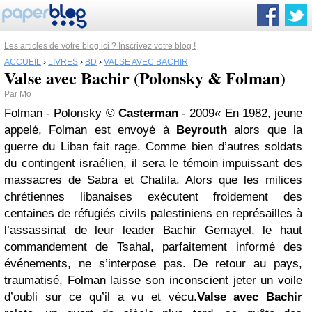
Les articles de votre blog ici ? Inscrivez votre blog !
ACCUEIL
›
LIVRES
›
BD
›
VALSE AVEC BACHIR
Valse avec Bachir (Polonsky & Folman)
Par
Mo
Folman - Polonsky ©
Casterman
- 2009« En 1982, jeune
appelé, Folman est envoyé à
Beyrouth
alors que la
guerre du Liban fait rage. Comme bien d’autres soldats
du contingent israélien, il sera le témoin impuissant des
massacres de Sabra et Chatila. Alors que les milices
chrétiennes libanaises exécutent froidement des
centaines de réfugiés civils palestiniens en représailles à
l’assassinat de leur leader Bachir Gemayel, le haut
commandement de Tsahal, parfaitement informé des
événements, ne s’interpose pas. De retour au pays,
traumatisé, Folman laisse son inconscient jeter un voile
d’oubli sur ce qu’il a vu et vécu.
Valse avec Bachir