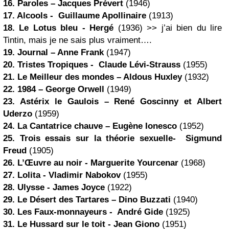
16.
Paroles
– Jacques Prévert
(1946)
17. Alcools - Guillaume Apollinaire
(1913)
18. Le Lotus bleu - Hergé
(1936) >> j’ai bien du lire
Tintin, mais je ne sais plus vraiment….
19.
Journal
– Anne Frank
(1947)
20. Tristes Tropiques - Claude Lévi-Strauss
(1955)
21.
Le Meilleur des mondes
–
Aldous Huxley
(1932)
22.
1984
– George Orwell
(1949)
23.
Astérix le Gaulois
– René Goscinny et Albert
Uderzo
(1959)
24.
La Cantatrice chauve
– Eugène Ionesco
(1952)
25. Trois essais sur la théorie sexuelle- Sigmund
Freud
(1905)
26. L’Œuvre au noir - Marguerite Yourcenar
(1968)
27. Lolita - Vladimir Nabokov
(1955)
28. Ulysse -
James Joyce
(1922)
29.
Le Désert des Tartares
–
Dino Buzzati
(1940)
30. Les Faux-monnayeurs - André Gide
(1925)
31. Le Hussard sur le toit - Jean Giono
(1951)