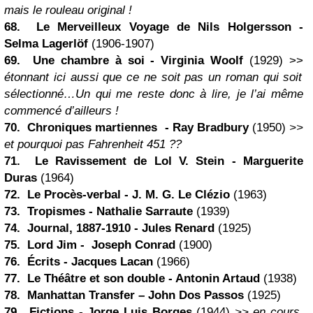
mais le rouleau original !
68. Le Merveilleux Voyage de Nils Holgersson -
Selma Lagerlöf
(1906-1907)
69. Une chambre à soi -
Virginia Woolf
(1929) >>
étonnant ici aussi que ce ne soit pas un roman qui soit
sélectionné…Un qui me reste donc à lire, je l’ai même
commencé d’ailleurs !
70. Chroniques martiennes - Ray Bradbury
(1950)
>>
et pourquoi pas Fahrenheit 451 ??
71. Le Ravissement de Lol V. Stein - Marguerite
Duras
(1964)
72. Le Procès-verbal - J. M. G. Le Clézio
(1963)
73. Tropismes -
Nathalie Sarraute
(1939)
74. Journal, 1887-1910 - Jules Renard
(1925)
75. Lord Jim - Joseph Conrad
(1900)
76. Écrits - Jacques Lacan
(1966)
77. Le Théâtre et son double -
Antonin Artaud
(1938)
78.
Manhattan Transfer
– John Dos Passos
(1925)
79. Fictions - Jorge Luis Borges
(1944)
>> en cours,