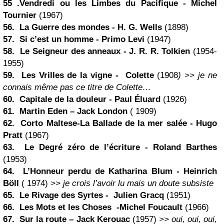
55 .Vendredi ou les Limbes du Pacifique -
Michel
Tournier
(1967)
56. La Guerre des mondes - H. G. Wells
(1898)
57. Si c’est un homme -
Primo Levi
(1947)
58. Le Seigneur des anneaux - J. R. R. Tolkien
(1954-
1955)
59. Les Vrilles de la vigne - Colette
(1908
) >> je ne
connais même pas ce titre de Colette…
60. Capitale de la douleur - Paul Éluard
(1926)
61. Martin Eden – Jack
London
( 1909)
62. Corto Maltese-La Ballade de la mer salée -
Hugo
Pratt
(1967)
63. Le Degré zéro de l’écriture -
Roland Barthes
(1953)
64. L’Honneur perdu de Katharina Blum - Heinrich
Böll
( 1974)
>> je crois l’avoir lu mais un doute subsiste
65. Le Rivage des Syrtes - Julien Gracq
(1951)
66. Les Mots et les Choses -Michel Foucault
(1966)
67.
Sur la route
–
Jack Kerouac
(1957)
>> oui, oui, oui,