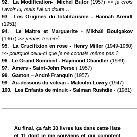
92. La Modification- Michel Butor
(1957)
>> je crois
l’avoir lu, mais j’ai un doute…
93. Les Origines du totalitarisme - Hannah Arendt
(1951)
94. Le Maître et Marguerite - Mikhaïl Boulgakov
(1967)
>> jamais terminé
95. La Crucifixion en rose -
Henry Miller
(1949-1960)
>> pourquoi celui-ci que je ne connais même pas ?
96. Le Grand Sommeil - Raymond Chandler
(1939)
97. Amers - Saint-John Perse
( 1957)
98.
Gaston
– André Franquin
(1957)
99. Au-dessous du volcan - Malcolm Lowry
(1947)
100. Les Enfants de minuit -
Salman Rushdie
- (1981)
——————————————————————————
Au final, ça fait 30 livres lus dans cette liste
et 11 dont je me souviens et qui comptent