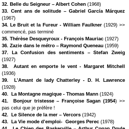
32.
Belle du Seigneur
–
Albert Cohen
(1968)
33.
Cent ans de solitude
– Gabriel García Márquez
(1967)
34. Le Bruit et la Fureur - William Faulkner
(1929) >>
commencé, pas terminé
35. Thérèse Desqueyroux - François Mauriac
(1927)
36.
Zazie
dans le métro
–
Raymond Queneau
(1959)
37.
La Confusion des sentiments
–
Stefan Zweig
(1927)
38. Autant en emporte le vent -
Margaret Mitchell
(1936)
39. L’Amant de lady Chatterley - D. H. Lawrence
(1928)
40. La Montagne magique - Thomas Mann
(1924)
41.
Bonjour tristesse
– Françoise Sagan (1954
) >>
pas celui que je préfère !
42.
Le Silence de la mer
–
Vercors
(1942)
43. La Vie mode d’emploi- Georges Perec
(1978)
44.
Le Chien des Baskerville
– Arthur
Conan Doyle