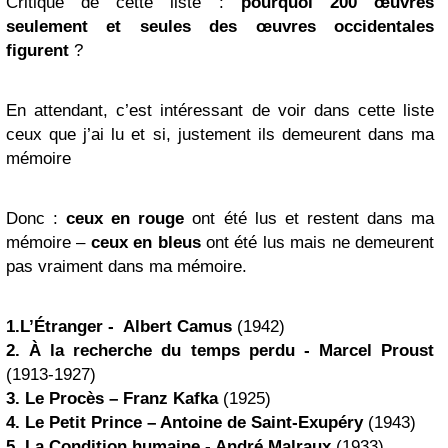
Critique de cette liste :
pourquoi 200 œuvres
seulement et seules des œuvres occidentales
figurent
?
En attendant, c’est intéressant de voir dans cette liste
ceux que j’ai lu et si, justement ils demeurent dans ma
mémoire
Donc :
ceux en rouge
ont été lus et restent dans ma
mémoire –
ceux en bleus
ont été lus mais ne demeurent
pas vraiment dans ma mémoire.
1.
L’Étranger
-
Albert Camus
(1942)
2. À la recherche du temps perdu -
Marcel Proust
(1913-1927)
3.
Le Procès
– Franz Kafka
(1925)
4.
Le Petit Prince
– Antoine de Saint-Exupéry
(1943)
5. La Condition humaine - André Malraux
(1933)