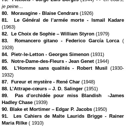
je peine…
80. Moravagine -
Blaise Cendrars
(1926)
81. Le Général de l’armée morte - Ismail Kadare
(1963)
82.
Le Choix de Sophie
–
William Styron
(1979)
83. Romancero gitano - Federico García Lorca
(
1928)
84. Pietr-le-Letton -
Georges Simenon
(1931)
85. Notre-Dame-des-Fleurs - Jean Genet
(1944)
86. L’Homme sans qualités - Robert Musil
(1930-
1932)
87. Fureur et mystère - René Char
(1948)
88.
L’Attrape-cœurs
–
J. D. Salinger
(1951)
89. Pas d’orchidée pour miss Blandish -James
Hadley Chase
(1939)
90.
Blake et Mortimer
– Edgar P. Jacobs
(1950)
91. Les Cahiers de Malte Laurids Brigge - Rainer
Maria Rilke
( 1910)