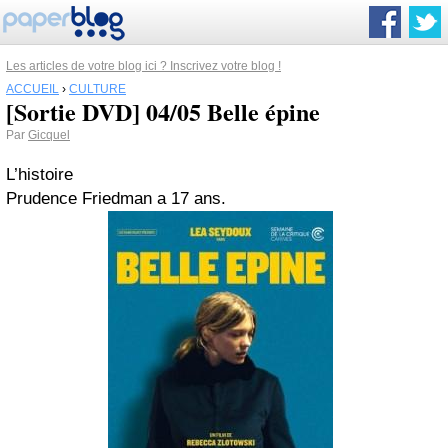
Les articles de votre blog ici ? Inscrivez votre blog !
ACCUEIL
›
CULTURE
[Sortie DVD] 04/05 Belle épine
Par
Gicquel
L’histoire
Prudence Friedman a 17 ans.