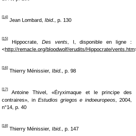
[14]
Jean Lombard,
Ibid
., p. 130
[15]
Hippocrate,
Des vents
, I, disponible en ligne :
<
http://remacle.org/bloodwolf/erudits/Hippocrate/vents.htm
[16]
Thierry Ménissier,
Ibid
., p. 98
[17]
Antoine Thivel, «Éryximaque et le principe des
contraires», in
Estudios griegos e indoeuropeos
, 2004,
n°14, p. 40
[18]
Thierry Ménissier,
Ibid
., p. 147