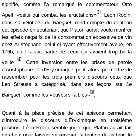
signifie, comme l’a remarqué le commentateur Otto
[3]
Apelt, «celui qui combat les éructations»
. Léon Robin,
dans sa «Notice» du
Banquet
, rend compte du contenu
cet épisode en soutenant que Platon aurait voulu montrer
les effets négatifs de la consommation excessive de vin
chez Aristophane, celui-ci ayant effectivement avoué, en
176b, qu’il faisait partie de ceux qui avaient trop bu la
[4]
veille
. Cette inversion entre les prises de parole
d’Aristophane et d’Éryximaque peut alors permettre de
rassembler pour les trois premiers discours ceux que
Léo Strauss a catégorisé, dans ses leçons sur
Le
[5]
Banquet
, comme les «buveurs faibles»
.
Quant à la place précise de cet épisode permettant
d’introduire le discours d’Éryximaque en troisième
position, Léon Robin semble juger que Platon aurait fait
ce choix pour laisser se reposer l’attention du lecteur, le