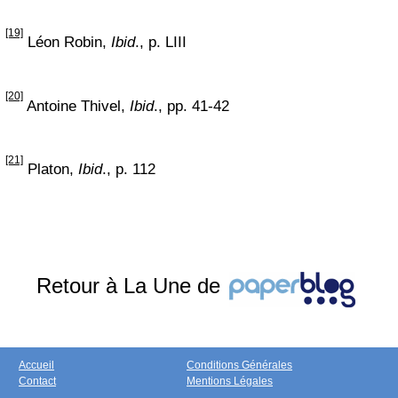
[19]
Léon Robin,
Ibid
., p. LIII
[20]
Antoine Thivel,
Ibid
., pp. 41-42
[21]
Platon,
Ibid
., p. 112
Retour à La Une de
Accueil
Conditions Générales
Contact
Mentions Légales