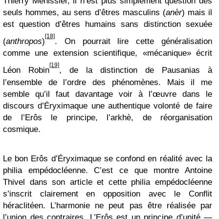
Thierry Ménissier, il n’est plus simplement question des
seuls hommes, au sens d’êtres masculins (
anèr
) mais il
est question d’êtres humains sans distinction sexuée
[18]
(
anthropos
)
. On pourrait lire cette généralisation
comme une extension scientifique, «mécanique» écrit
[19]
Léon Robin
, de la distinction de Pausanias à
l’ensemble de l’ordre des phénomènes. Mais il me
semble qu’il faut davantage voir à l’œuvre dans le
discours d’Éryximaque une authentique volonté de faire
de l’Erôs le principe, l’arkhè, de réorganisation
cosmique.
Le bon Erôs d’Éryximaque se confond en réalité avec la
philia empédocléenne. C’est ce que montre Antoine
Thivel dans son article et cette philia empédocléenne
s’inscrit clairement en opposition avec le Conflit
héraclitéen. L’harmonie ne peut pas être réalisée par
l’union des contraires. L’Erôs est un principe d’unité —