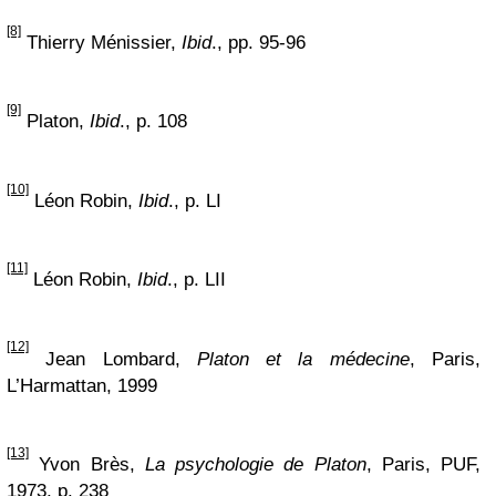
[8]
Thierry Ménissier,
Ibid
., pp. 95-96
[9]
Platon,
Ibid
., p. 108
[10]
Léon Robin,
Ibid
., p. LI
[11]
Léon Robin,
Ibid
., p. LII
[12]
Jean Lombard,
Platon et la médecine
, Paris,
L’Harmattan, 1999
[13]
Yvon Brès,
La psychologie de Platon
, Paris, PUF,
1973, p. 238