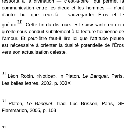
ressortit à la divination — c’est-à-dire qui permet la
communication entre les dieux et les hommes — n’ont
d’autre but que ceux-là : sauvegarder Éros et le
[21]
guérir»
. Cette fin du discours est saisissante en ceci
qu’elle nous conduit subtilement à la lecture ficinienne de
l’amour. Et peut-être faut-il lire ici que l’attitude pieuse
est nécessaire à orienter la dualité potentielle de l’Êros
vers son actualisation céleste.
[1]
Léon Robin, «Notice», in Platon,
Le Banquet
, Paris,
Les belles lettres, 2002, p. XXIX
[2]
Platon,
Le Banquet
, trad. Luc Brisson, Paris, GF
Flammarion, 2005, p. 108
[3]