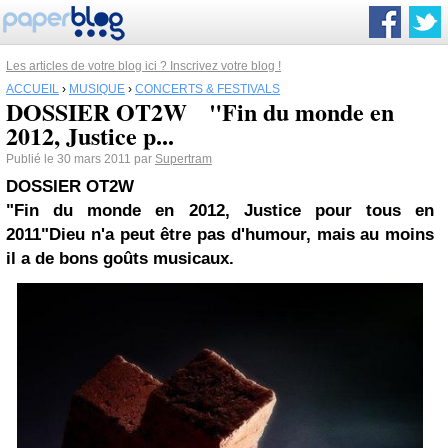
Les articles de votre blog ici ? Inscrivez votre blog !
ACCUEIL
›
MUSIQUE
›
CONCERTS & FESTIVALS
DOSSIER OT2W "Fin du monde en
2012, Justice p...
Publié le 30 mars 2011 par
Supertram
DOSSIER OT2W
"Fin du monde en 2012, Justice pour tous en
2011"
Dieu n'a peut être pas d'humour, mais au moins
il a de bons goûts musicaux.