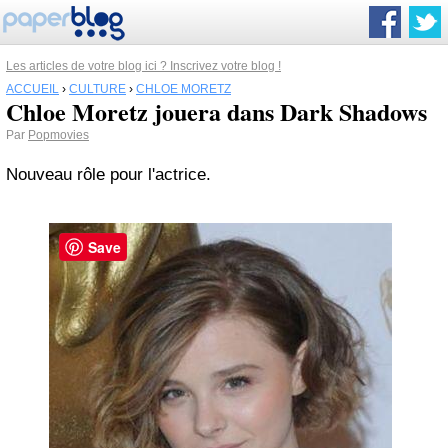
Les articles de votre blog ici ? Inscrivez votre blog !
ACCUEIL
›
CULTURE
›
CHLOE MORETZ
Chloe Moretz jouera dans Dark Shadows
Par
Popmovies
Nouveau rôle pour l'actrice.
Save