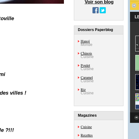
Voir son blog
L
oville
Dossiers Paperblog
Hanoï
Monde
Chinois
Cuisine
Poulet
Cuisine
ami
Caramel
Cuisine
Riz
es villes !
Cuisine
Magazines
Cuisine
e ?!!!
Recettes