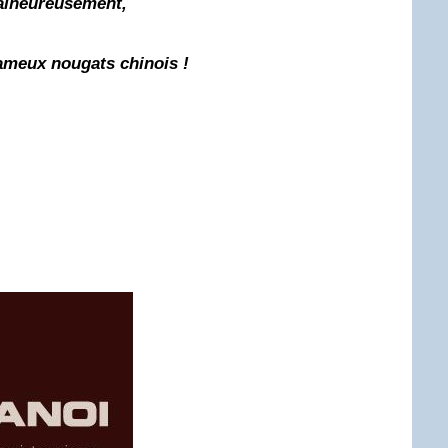
malheureusement,
fameux
nougats chinois
!