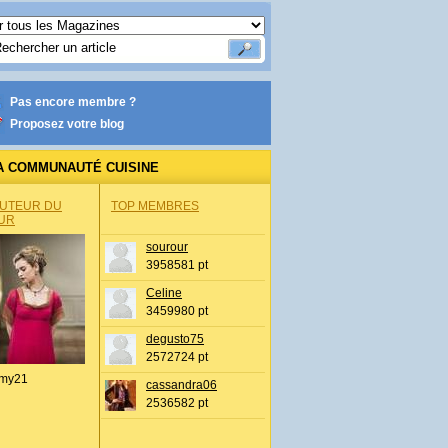
Pas encore membre ?
Proposez votre blog
A COMMUNAUTÉ CUISINE
AUTEUR DU
TOP MEMBRES
UR
sourour
3958581 pt
Celine
3459980 pt
degusto75
2572724 pt
my21
cassandra06
2536582 pt