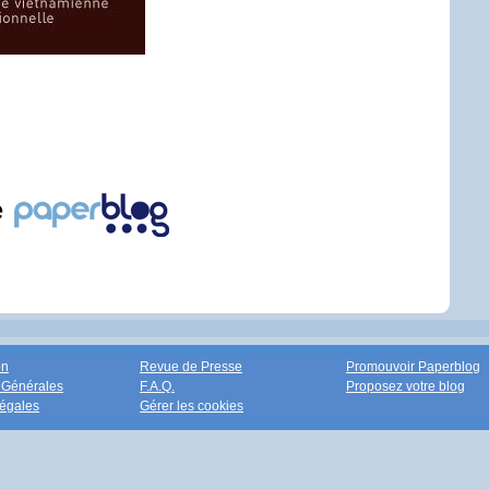
e
on
Revue de Presse
Promouvoir Paperblog
 Générales
F.A.Q.
Proposez votre blog
égales
Gérer les cookies