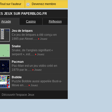
Tout sur l'auteur
Devenez membre
ES JEUX SUR PAPERBLOG.FR
Arcade
Casino
Réflexion
Jeu de briques
Ce jeu de briques a été conçu en
1985 par Alexei......
Jouez
Snake
Snake, de l'anglais signifiant «
serpent », est......
Jouez
Pacman
Pac-Man est un jeu vidéo créé en
1979 par le......
Jouez
Bubble
Puzzle Bobble aussi appelée Bust-a-
Move en......
Jouez
Découvrir l'espace Jeux