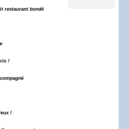
tit restaurant bondé
e
is !
compagné
ieux !