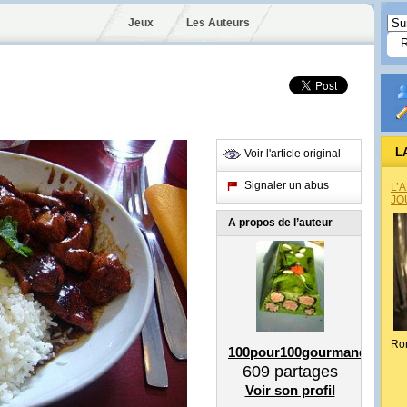
Jeux
Les Auteurs
L
Voir l'article original
Signaler un abus
L’
JO
A propos de l’auteur
Ro
100pour100gourmande
609
partages
Voir son profil