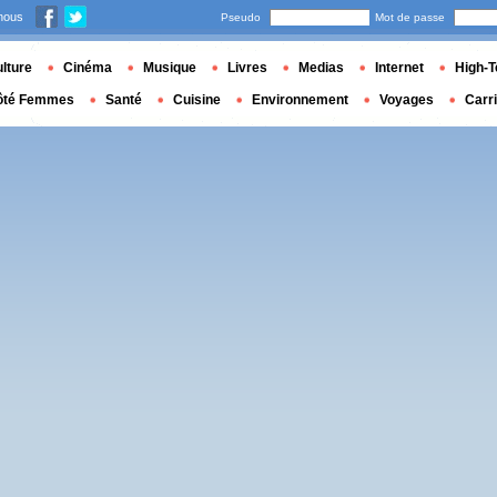
nous
Pseudo
Mot de passe
lture
Cinéma
Musique
Livres
Medias
Internet
High-T
ôté Femmes
Santé
Cuisine
Environnement
Voyages
Carr