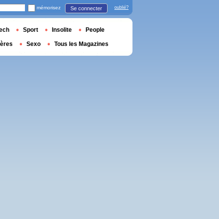
mémorisez
oublié?
Se connecter
ech
Sport
Insolite
People
ières
Sexo
Tous les Magazines