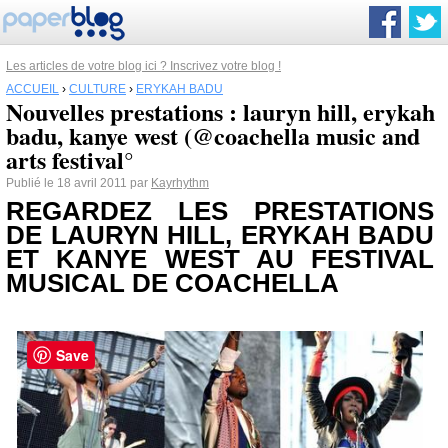
Les articles de votre blog ici ? Inscrivez votre blog !
ACCUEIL
›
CULTURE
›
ERYKAH BADU
Nouvelles prestations : lauryn hill, erykah
badu, kanye west (@coachella music and
arts festival°
Publié le 18 avril 2011 par
Kayrhythm
REGARDEZ LES PRESTATIONS
DE LAURYN HILL,
ERYKAH BADU
ET
KANYE WEST
AU FESTIVAL
MUSICAL DE COACHELLA
Save