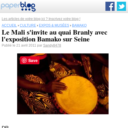
Les articles de votre blog ici ? Inscrivez votre blog !
ACCUEIL
›
CULTURE
›
EXPOS & MUSÉES
›
BAMAKO
Le Mali s'invite au quai Branly avec
l'exposition Bamako sur Seine
Publié le 21 avril 2011 par
Sandy8478
Save
DR