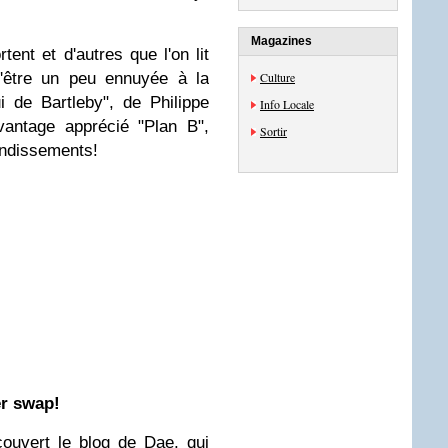
Magazines
ent et d'autres que l'on lit
m'être un peu ennuyée à la
Culture
 de Bartleby", de Philippe
Info Locale
vantage apprécié "Plan B",
Sortir
bondissements!
r swap!
couvert le blog de
Dae
, qui