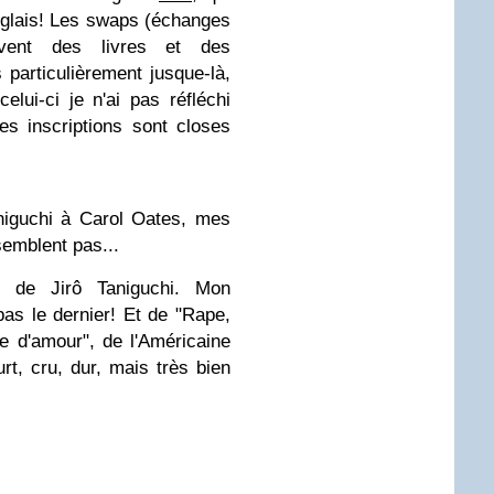
nglais! Les swaps (échanges
vent des livres et des
 particulièrement jusque-là,
lui-ci je n'ai pas réfléchi
es inscriptions sont closes
iguchi à Carol Oates, mes
semblent pas...
e", de
Jirô Taniguchi. Mon
pas le dernier! Et de
"Rape,
re d'amour", de l'Américaine
t, cru, dur, mais très bien