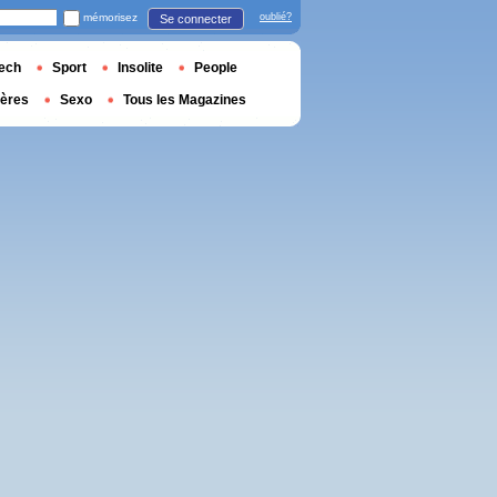
mémorisez
oublié?
Se connecter
ech
Sport
Insolite
People
ières
Sexo
Tous les Magazines