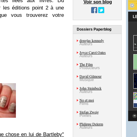
rtes liées aux livres. Du
Voir son blog
 les éditions point 2 à une
e que vous trouverez votre
L
Dossiers Paperblog
douglas kennedy
Auteurs
Joyce Carol Oates
Auteurs
The Film
Producteurs
David Gilmour
Musique
John Steinbeck
Auteurs
No et moi
Films
Stefan Zweig
Poètes
Philippe Delerm
Auteurs
e chose en lui de Bartleby"