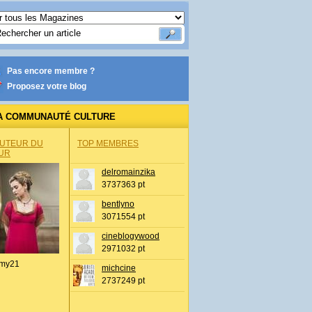
Pas encore membre ?
Proposez votre blog
A COMMUNAUTÉ CULTURE
AUTEUR DU
TOP MEMBRES
UR
delromainzika
3737363 pt
bentlyno
3071554 pt
cineblogywood
2971032 pt
my21
michcine
2737249 pt