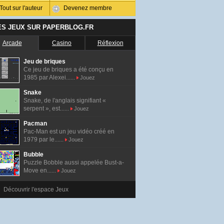
Tout sur l'auteur
Devenez membre
ES JEUX SUR PAPERBLOG.FR
Arcade
Casino
Réflexion
Jeu de briques
Ce jeu de briques a été conçu en
1985 par Alexei......
Jouez
Snake
Snake, de l'anglais signifiant «
serpent », est......
Jouez
Pacman
Pac-Man est un jeu vidéo créé en
1979 par le......
Jouez
Bubble
Puzzle Bobble aussi appelée Bust-a-
Move en......
Jouez
Découvrir l'espace Jeux