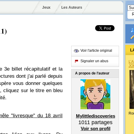
Jeux
Les Auteurs
11)
L
Voir l'article original
Signaler un abus
L’
JO
 billet récapitulatif et la
A propos de l’auteur
ectures dont j'ai parlé depuis
'espère vous donner quelques
, cliquez sur le titre en bleu
ité.
Ro
mêle "livresque" du 18 avril
Mylittlediscoveries
1011
partages
Voir son profil