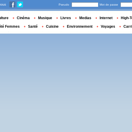
nous
Pseudo
Mot de passe
lture
Cinéma
Musique
Livres
Medias
Internet
High-T
ôté Femmes
Santé
Cuisine
Environnement
Voyages
Carr