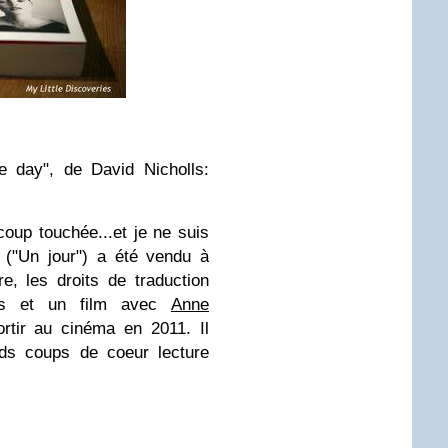
e day", de David Nicholls:
coup touchée...et je ne suis
"
("Un jour") a été vendu à
e, les droits de traduction
es et un film avec
Anne
rtir au cinéma en 2011. Il
nds coups de coeur lecture