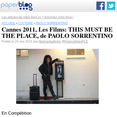
Les articles de votre blog ici ? Inscrivez votre blog !
ACCUEIL
›
CULTURE
›
PAOLO SORRENTINO
Cannes 2011, Les Films: THIS MUST BE
THE PLACE, de PAOLO SORRENTINO
Publié le 20 mai 2011 par
Abelcarballinho
@FrancofoliesFLE
En Compétition