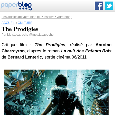
Les articles de votre blog ici ? Inscrivez votre blog !
ACCUEIL
›
CULTURE
The Prodigies
Par
Metstacapuche
@metstacapuche
Critique film :
The Prodigies
, réalisé par
Antoine
Charreyron
, d’après le roman
La nuit des Enfants Rois
de
Bernard Lenteric
, sortie cinéma 06/2011