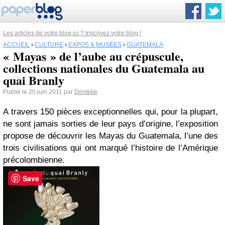
Les articles de votre blog ici ? Inscrivez votre blog !
ACCUEIL
›
CULTURE
›
EXPOS & MUSÉES
›
GUATEMALA
« Mayas » de l’aube au crépuscule,
collections nationales du Guatemala au
quai Branly
Publié le 20 juin 2011 par
Dentelle
A travers 150 pièces exceptionnelles qui, pour la plupart,
ne sont jamais sorties de leur pays d’origine, l’exposition
propose de découvrir les Mayas du Guatemala, l’une des
trois civilisations qui ont marqué l’histoire de l’Amérique
précolombienne.
Save