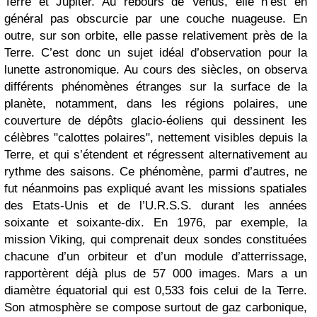
Terre et Jupiter. Au rebours de Venus, elle n’est en
général pas obscurcie par une couche nuageuse. En
outre, sur son orbite, elle passe relativement près de la
Terre. C’est donc un sujet idéal d’observation pour la
lunette astronomique. Au cours des siècles, on observa
différents phénomènes étranges sur la surface de la
planète, notamment, dans les régions polaires, une
couverture de dépôts glacio-éoliens qui dessinent les
célèbres "calottes polaires", nettement visibles depuis la
Terre, et qui s’étendent et régressent alternativement au
rythme des saisons. Ce phénomène, parmi d’autres, ne
fut néanmoins pas expliqué avant les missions spatiales
des Etats-Unis et de l’U.R.S.S. durant les années
soixante et soixante-dix. En 1976, par exemple, la
mission Viking, qui comprenait deux sondes constituées
chacune d’un orbiteur et d’un module d’atterrissage,
rapportèrent déjà plus de 57 000 images. Mars a un
diamètre équatorial qui est 0,533 fois celui de la Terre.
Son atmosphère se compose surtout de gaz carbonique,