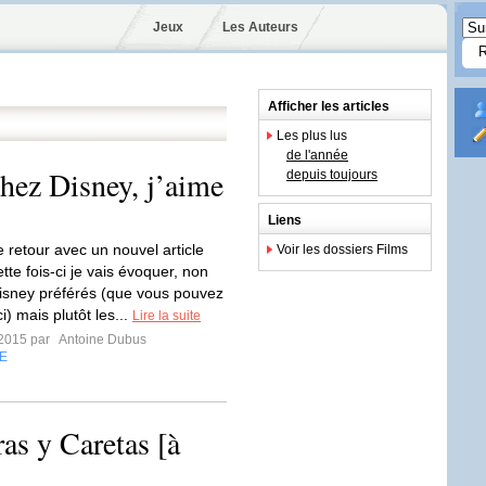
Jeux
Les Auteurs
Afficher les articles
Les plus lus
de l'année
hez Disney, j’aime
depuis toujours
Liens
 retour avec un nouvel article
Voir les dossiers Films
tte fois-ci je vais évoquer, non
sney préférés (que vous pouvez
ci) mais plutôt les...
Lire la suite
t 2015 par
Antoine Dubus
E
ras y Caretas [à