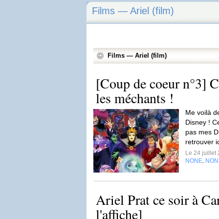
Films — Ariel (film)
Films — Ariel (film)
[Coup de coeur n°3] C
les méchants !
Me voilà de
Disney ! Ce
pas mes Di
retrouver i
Le 24 juille
NONE
NON
,
Ariel Prat ce soir à Ca
l'affiche]