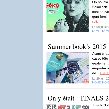
On pourra 
Sokolinski
sont souven
gent fémin
suite
Le 08 juille
NONE
NON
,
Summer book’s 2015
Avant chaq
casse tête
également 
emporter 
de...
Lire la
Le 29 juin 
NONE
NON
,
On y était : TINALS 
This Is No