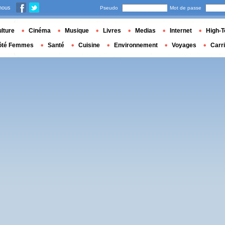
nous
Pseudo
Mot de passe
lture
Cinéma
Musique
Livres
Medias
Internet
High-T
ôté Femmes
Santé
Cuisine
Environnement
Voyages
Carr