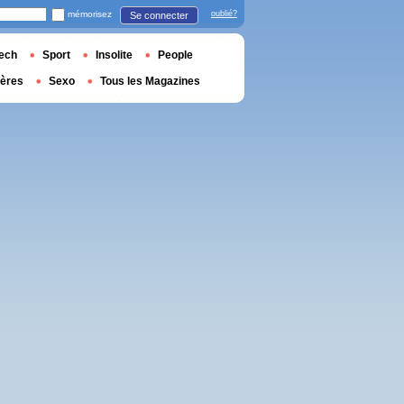
mémorisez
oublié?
Se connecter
ech
Sport
Insolite
People
ières
Sexo
Tous les Magazines