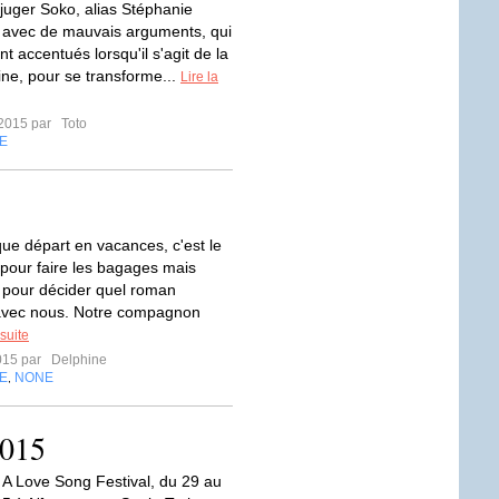
juger Soko, alias Stéphanie
, avec de mauvais arguments, qui
t accentués lorsqu'il s'agit de la
ine, pour se transforme...
Lire la
t 2015 par
Toto
E
ue départ en vacances, c'est le
 pour faire les bagages mais
pour décider quel roman
avec nous. Notre compagnon
 suite
2015 par
Delphine
E
NONE
,
2015
t A Love Song Festival, du 29 au