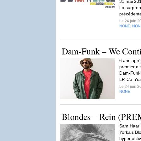
31 mai 201
La surpren
précédente
Le 24 juin 
NONE
NON
,
Dam-Funk – We Cont
6 ans aprè
premier al
Dam-Funk e
LP. Ce n’e
Le 24 juin 
NONE
Blondes – Rein (PR
Sam Haar 
Yorkais Blo
hyper activ