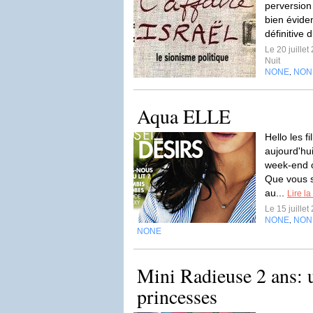
perversion
bien évide
définitive
Le 20 juille
Nuit
NONE
NON
,
Aqua ELLE
Hello les f
aujourd'hu
week-end ou
Que vous s
au...
Lire la
Le 15 juille
NONE
NON
,
NONE
Mini Radieuse 2 ans: 
princesses