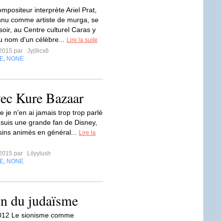
mpositeur interprète Ariel Prat,
nnu comme artiste de murga, se
soir, au Centre culturel Caras y
u nom d'un célèbre...
Lire la suite
t 2015 par
Jyj9icx6
E
NONE
,
Avec Kure Bazaar
e je n'en ai jamais trop trop parlé
e suis une grande fan de Disney,
sins animés en général...
Lire la
t 2015 par
Lilyylush
E
NONE
,
on du judaïsme
2012 Le sionisme comme