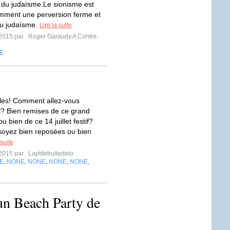
 du judaïsme.Le sionisme est
mment une perversion ferme et
 du judaïsme.
Lire la suite
t 2015 par
Roger Garaudy A Contre-
E
illes! Comment allez-vous
i? Bien remises de ce grand
 bien de ce 14 juillet festif?
oyez bien reposées ou bien
 suite
t 2015 par
Laptitebulledelo
E
NONE
NONE
NONE
NONE
,
,
,
,
,
un Beach Party de