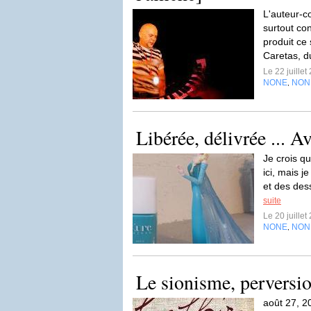
L'auteur-co
surtout co
produit ce 
Caretas, d
Le 22 juille
NONE
NON
,
Libérée, délivrée ... 
Je crois qu
ici, mais j
et des des
suite
Le 20 juille
NONE
NON
,
Le sionisme, perversi
août 27, 