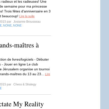
s radieux et les radieuses! Une
 de semaine pour ma princesse
s! Trois fêtes d'anniversaire en 3
ait beaucoup!
Lire la suite
t 2015 par
Josianne Brousseau
E
NONE
NONE
,
,
ands-maîtres à
tion de livres/logiciels - Débuter
 - Jouer en ligne Le club
e Jérusalem organise un tournoi
rands-maîtres du 13 au 23...
Lire
t 2015 par
Chess & Strategy
E
tate My Reality