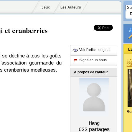
Jeux
Les Auteurs
ji et cranberries
L
Voir l'article original
i se décline à tous les goûts
Signaler un abus
L’
l'association gourmande du
JO
les cranberries moelleuses.
A propos de l’auteur
Ro
Hang
622
partages