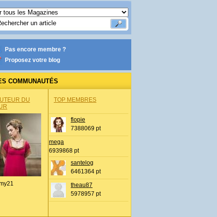
Pas encore membre ?
Proposez votre blog
ES COMMUNAUTÉS
AUTEUR DU
TOP MEMBRES
UR
flopie
7388069 pt
mega
6939868 pt
santelog
6461364 pt
my21
theau87
5978957 pt