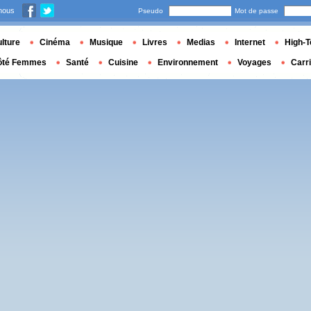
nous
Pseudo
Mot de passe
lture
Cinéma
Musique
Livres
Medias
Internet
High-T
ôté Femmes
Santé
Cuisine
Environnement
Voyages
Carr