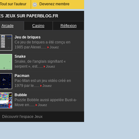
Tout sur l'auteur
Devenez membre
ES JEUX SUR PAPERBLOG.FR
Arcade
Casino
Réflexion
Jeu de briques
Ce jeu de briques a été conçu en
1985 par Alexei......
Jouez
Snake
Snake, de l'anglais signifiant «
serpent », est......
Jouez
Pacman
Pac-Man est un jeu vidéo créé en
1979 par le......
Jouez
Bubble
Puzzle Bobble aussi appelée Bust-a-
Move en......
Jouez
Découvrir l'espace Jeux