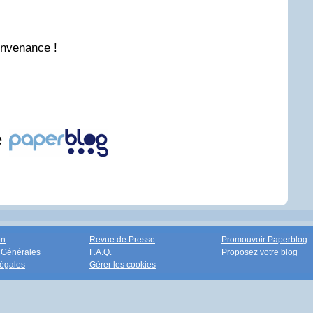
onvenance !
e
on
Revue de Presse
Promouvoir Paperblog
 Générales
F.A.Q.
Proposez votre blog
égales
Gérer les cookies