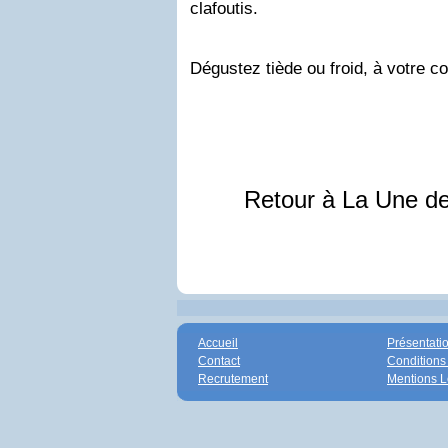
clafoutis.
Dégustez tiède ou froid, à votre c
Retour à La Une d
Accueil
Présentati
Contact
Conditions
Recrutement
Mentions L