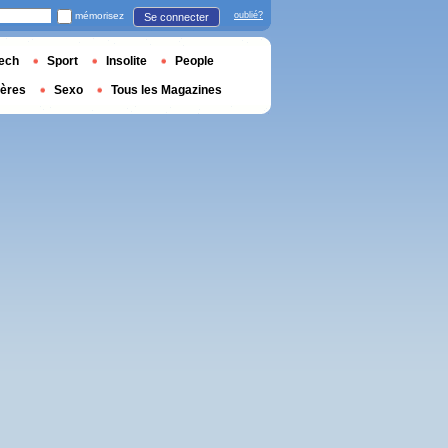
mémorisez
oublié?
Se connecter
ech
Sport
Insolite
People
ières
Sexo
Tous les Magazines