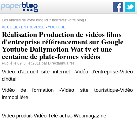
Les articles de votre blog ici ? Inscrivez votre blog !
ACCUEIL
›
ENTREPRISE
›
YOUTUBE
Réalisation Production de vidéos films
d'entreprise référencement sur Google
Youtube Dailymotion Wat tv et une
centaine de plate-formes vidéos
Publié le 09 juillet 2011 par
Directannuaires
Vidéo d'accueil site internet
-
Vidéo d'entreprise
-
Vidéo
d'hôtel
Vidéo de formation
-Vidéo site touristique
-
Vidéo
immobilière
Vidéo produit
-
Vidéo Télé achat
-
Webmagazine