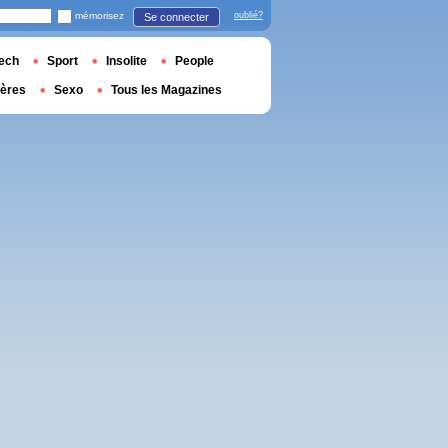
mémorisez
oublié?
Se connecter
ech
Sport
Insolite
People
ières
Sexo
Tous les Magazines