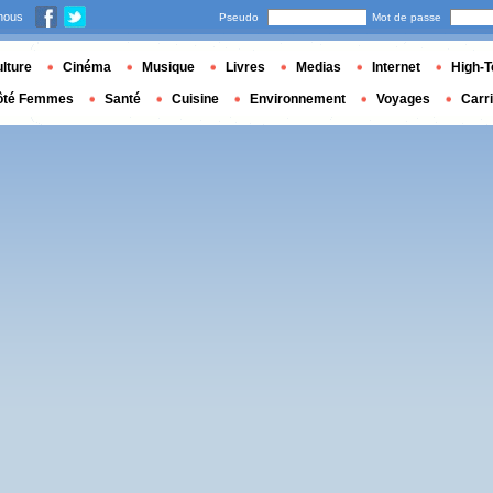
nous
Pseudo
Mot de passe
lture
Cinéma
Musique
Livres
Medias
Internet
High-T
ôté Femmes
Santé
Cuisine
Environnement
Voyages
Carr