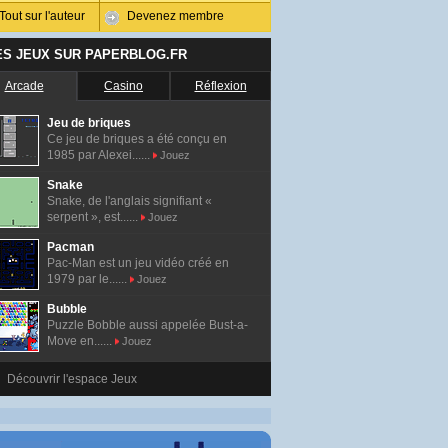
Tout sur l'auteur
Devenez membre
ES JEUX SUR PAPERBLOG.FR
Arcade
Casino
Réflexion
Jeu de briques
Ce jeu de briques a été conçu en
1985 par Alexei......
Jouez
Snake
Snake, de l'anglais signifiant «
serpent », est......
Jouez
Pacman
Pac-Man est un jeu vidéo créé en
1979 par le......
Jouez
Bubble
Puzzle Bobble aussi appelée Bust-a-
Move en......
Jouez
Découvrir l'espace Jeux