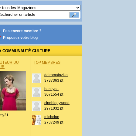
Pas encore membre ?
Proposez votre blog
A COMMUNAUTÉ CULTURE
AUTEUR DU
TOP MEMBRES
UR
delromainzika
3737363 pt
bentlyno
3071554 pt
cineblogywood
2971032 pt
my21
michcine
2737249 pt