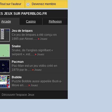
Tout sur l'auteur
Devenez membre
ES JEUX SUR PAPERBLOG.FR
Arcade
Casino
Réflexion
Jeu de briques
Ce jeu de briques a été conçu en
1985 par Alexei......
Jouez
Snake
Snake, de l'anglais signifiant «
serpent », est......
Jouez
Pacman
Pac-Man est un jeu vidéo créé en
1979 par le......
Jouez
Bubble
Puzzle Bobble aussi appelée Bust-a-
Move en......
Jouez
Découvrir l'espace Jeux