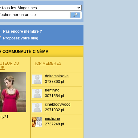
Pas encore membre ?
Proposez votre blog
A COMMUNAUTÉ CINÉMA
AUTEUR DU
TOP MEMBRES
UR
delromainzika
3737363 pt
bentlyno
3071554 pt
cineblogywood
2971032 pt
my21
michcine
2737249 pt