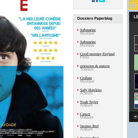
L
Dossiers Paperblog
Submarine
Musique
Submarine
Musique
Good morning England
Films
extension de maison
Travaux
Graham
Musique
Sally Hawkins
Acteurs
Noah Taylor
Acteurs
Cancer
Maladie
Jacques Brel
Acteurs
Jacques Brel