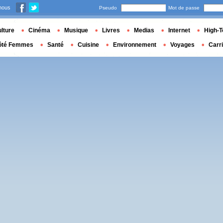
nous
Pseudo
Mot de passe
lture
Cinéma
Musique
Livres
Medias
Internet
High-T
ôté Femmes
Santé
Cuisine
Environnement
Voyages
Carr