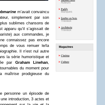
Acteurs
Paddy
ubmarine
m’avait convaincu
Marques
ateur, simplement par son
fenêtre en bois
Travaux
 plus sublimes chansons de
Architecte
st apparu qu’il s’agissait de
Travaux
ariste) aux commandes, je
 ne connaissez pas encore
temps de vous remuer le/la
Magazines
iographie. Il n’est nul autre
Cinéma
ns la série humoristique et
Culture
ée par
Graham
Linehan
,
ntournables du moment pour
a maîtrise prodigieuse du
re personne un épisode de
 une introduction, 3 actes et
sonnement sur la vie et la