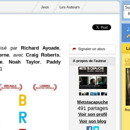
Jeux
Les Auteurs
alisé par
Richard Ayoade
,
L
Signaler un abus
orne
, avec
Craig Roberts
,
L’
A propos de l’auteur
e
,
Noah Taylor
,
Paddy
JO
1
Metstacapuche
491
partages
Ro
Voir son profil
Voir son blog