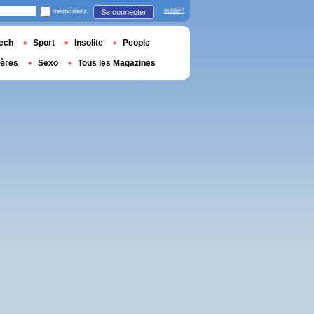
mémorisez
oublié?
Se connecter
ech
Sport
Insolite
People
ières
Sexo
Tous les Magazines