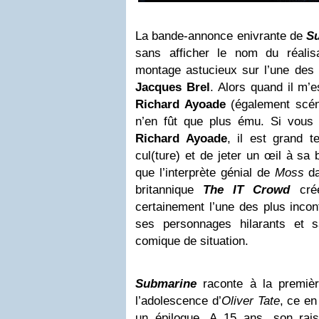
La bande-annonce enivrante de
S
sans afficher le nom du réalis
montage astucieux sur l’une des
Jacques Brel
. Alors quand il m’e
Richard Ayoade
(également scén
n’en fût que plus ému. Si vous
Richard Ayoade
, il est grand 
cul(ture) et de jeter un œil à sa b
que l’interprète génial de
Moss
da
britannique
The IT Crowd
cré
certainement l’une des plus inco
ses personnages hilarants et s
comique de situation.
Submarine
raconte à la premiè
l’adolescence d’
Oliver Tate
, ce en
un épilogue. A 15 ans, son rai