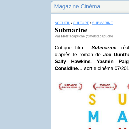
Magazine Cinéma
ACCUEIL
›
CULTURE
›
SUBMARINE
Submarine
Par
Metstacapuche
@metstacapuche
Critique film :
Submarine
, ré
d’après le roman de
Joe Dunth
Sally Hawkins
,
Yasmin Paig
Considine
… sortie cinéma 07/201