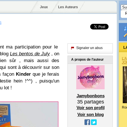
Jeux
Les Auteurs
S
ent ma participation pour le
L
Signaler un abus
 blog
Les bentos de July
, on
L’
A propos de l’auteur
bien sûr , mais aussi des
JO
qui sont à découvrir sur son
s façon
Kinder
que je ferais
stie hein !^^) , puisqu'un
 lot !
Jamybonbons
35
partages
Voir son profil
Ro
Voir son blog