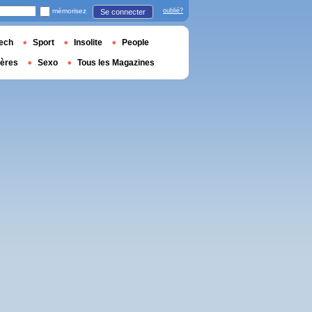
mémorisez
oublié?
Se connecter
ech
Sport
Insolite
People
ières
Sexo
Tous les Magazines