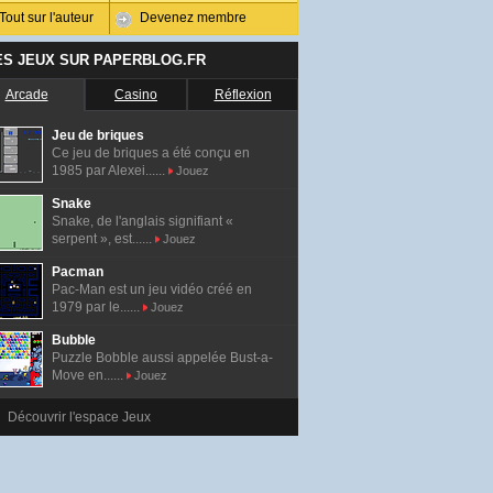
Tout sur l'auteur
Devenez membre
ES JEUX SUR PAPERBLOG.FR
Arcade
Casino
Réflexion
Jeu de briques
Ce jeu de briques a été conçu en
1985 par Alexei......
Jouez
Snake
Snake, de l'anglais signifiant «
serpent », est......
Jouez
Pacman
Pac-Man est un jeu vidéo créé en
1979 par le......
Jouez
Bubble
Puzzle Bobble aussi appelée Bust-a-
Move en......
Jouez
Découvrir l'espace Jeux