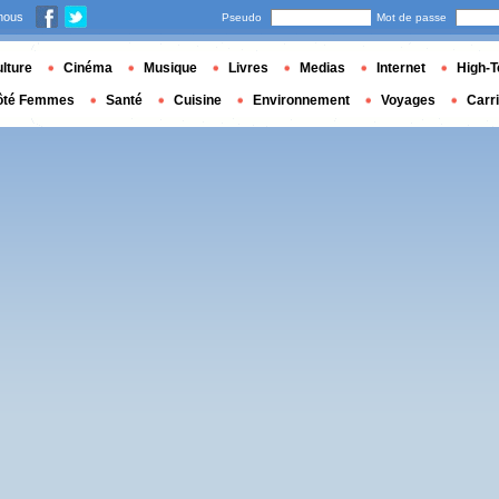
nous
Pseudo
Mot de passe
lture
Cinéma
Musique
Livres
Medias
Internet
High-T
ôté Femmes
Santé
Cuisine
Environnement
Voyages
Carr