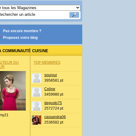
Pas encore membre ?
Proposez votre blog
A COMMUNAUTÉ CUISINE
AUTEUR DU
TOP MEMBRES
UR
sourour
3958581 pt
Celine
3459980 pt
degusto75
2572724 pt
my21
cassandra06
2536582 pt