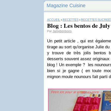
Magazine Cuisine
ACCUEIL
›
RECETTES
›
RECETTES SUCRÉE
Blog : Les bentos de July
Par
Jamybonbons
Un petit article , qui est égalem
tirage au sort qu'organise Julie du
y trouve de très jolis bentos 
desserts souvent assez originaux 
blog ! Un exemple ? les nounour
bien si je gagne ( en toute mode
mignon moule nounours fait parti du