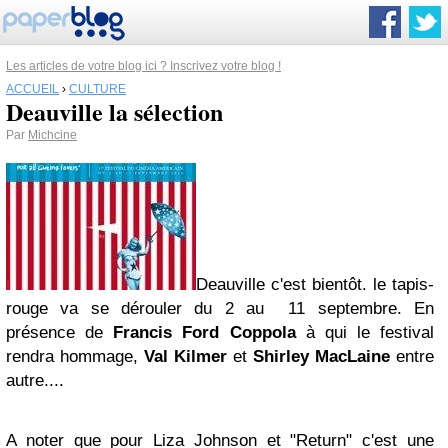
Les articles de votre blog ici ? Inscrivez votre blog !
ACCUEIL
›
CULTURE
Deauville la sélection
Par
Michcine
Deauville c'est bientôt. le tapis-
rouge va se dérouler du 2 au 11 septembre. En
présence de
Francis
Ford
Coppola
à qui le festival
rendra hommage,
Val Kilmer
et
Shirley MacLaine
entre
autre....
A noter que pour
Liza Johnson
et "Return" c'est une