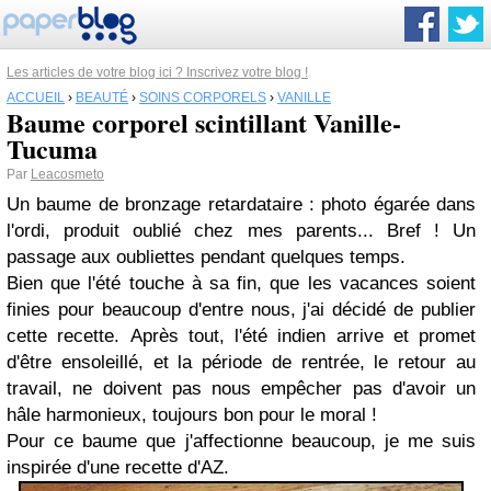
Les articles de votre blog ici ? Inscrivez votre blog !
ACCUEIL
›
BEAUTÉ
›
SOINS CORPORELS
›
VANILLE
Baume corporel scintillant Vanille-
Tucuma
Par
Leacosmeto
Un baume de bronzage retardataire : photo égarée dans
l'ordi, produit oublié chez mes parents... Bref ! Un
passage aux oubliettes pendant quelques temps.
Bien que l'été touche à sa fin, que les vacances soient
finies pour beaucoup d'entre nous, j'ai décidé de publier
cette recette. Après tout, l'été indien arrive et promet
d'être ensoleillé, et la période de rentrée, le retour au
travail, ne doivent pas nous empêcher pas d'avoir un
hâle harmonieux, toujours bon pour le moral !
Pour ce baume que j'affectionne beaucoup, je me suis
inspirée d'une recette d'AZ.