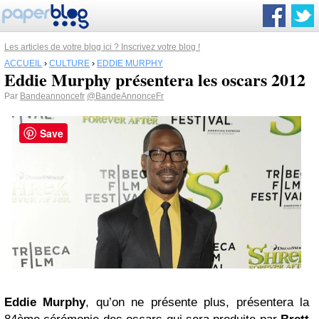
Les articles de votre blog ici ? Inscrivez votre blog !
ACCUEIL
›
CULTURE
›
EDDIE MURPHY
Eddie Murphy présentera les oscars 2012
Par
Bandeannoncefr
@BandeAnnonceFr
Save
Eddie Murphy
, qu’on ne présente plus, présentera la