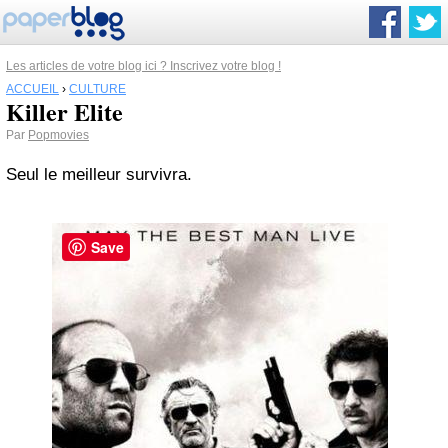
Les articles de votre blog ici ? Inscrivez votre blog !
ACCUEIL
›
CULTURE
Killer Elite
Par
Popmovies
Seul le meilleur survivra.
Save