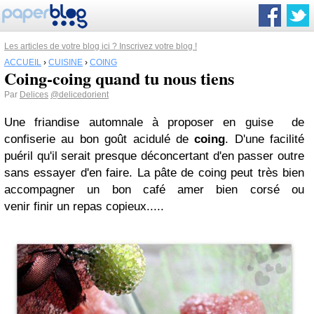
Les articles de votre blog ici ? Inscrivez votre blog !
ACCUEIL
›
CUISINE
›
COING
Coing-coing quand tu nous tiens
Par
Delices
@delicedorient
Une friandise automnale à proposer
en guise
de
confiserie au bon goût acidulé de
coing
. D'une facilité
puéril qu'il serait presque déconcertant d'en passer outre
sans essayer d'en faire. La pâte de coing peut
très
bien
accompagner un bon café amer bien corsé ou
venir
finir
un repas copieux.....