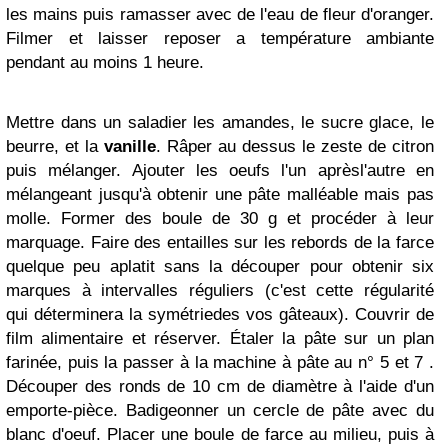
les mains puis ramasser avec de l'eau de fleur d'oranger.
Filmer et laisser reposer a température ambiante
pendant au moins 1 heure.
Mettre dans un saladier les amandes, le sucre glace, le
beurre, et la
vanille
. Râper au dessus le zeste de citron
puis mélanger. Ajouter les oeufs l'un
après
l'autre en
mélangeant jusqu'à obtenir une pâte
malléable
mais pas
molle. Former des boule de 30 g et
procéder
à leur
marquage. Faire des entailles sur les rebords de la farce
quelque peu aplatit sans la découper pour obtenir six
marques à
intervalles
réguliers
(c'est cette régularité
qui
déterminera
la
symétrie
des vos
gâteaux
). Couvrir de
film alimentaire et
réserver
.
Étaler
la pâte sur un plan
farinée, puis la passer à la machine à pâte au n° 5 et 7 .
Découper des ronds de 10 cm de diamètre à l'aide d'un
emporte-pièce. Badigeonner un cercle de
pâte
avec du
blanc d'oeuf. Placer une boule de farce au
milieu
, puis à