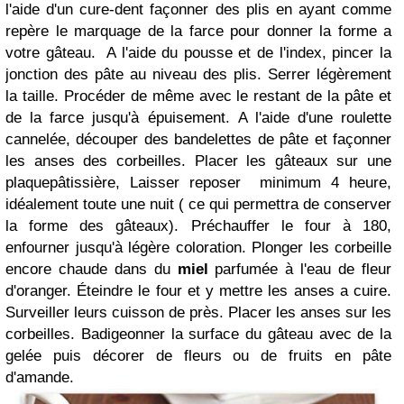
l'aide d'un cure-dent façonner des plis en ayant comme
repère le marquage de la farce pour donner la forme a
votre gâteau. A l'aide du pousse et de l'index, pincer la
jonction des
pâte
au niveau des plis. Serrer légèrement
la taille.
Procéder
de même avec le restant de la pâte et
de la farce jusqu'à épuisement. A l'aide d'une roulette
cannelée, découper des bandelettes de pâte et façonner
les anses des corbeilles. Placer les gâteaux sur une
plaque
pâtissière
, Laisser reposer minimum 4 heure,
idéalement toute une nuit ( ce qui
permettra
de conserver
la forme des
gâteaux
). Préchauffer le four à 180,
enfourner
jusqu'à
légère coloration. Plonger les corbeille
encore chaude dans du
miel
parfumée à
l'eau
de fleur
d'oranger.
Éteindre
le four et y mettre les anses a cuire.
Surveiller leurs cuisson de près. Placer les anses sur les
corbeilles. Badigeonner la surface du gâteau avec de la
gelée puis décorer de fleurs ou de fruits en pâte
d'amande.