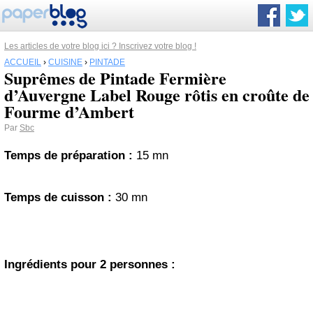
Les articles de votre blog ici ? Inscrivez votre blog !
ACCUEIL
›
CUISINE
›
PINTADE
Suprêmes de Pintade Fermière
d’Auvergne Label Rouge rôtis en croûte de
Fourme d’Ambert
Par
Sbc
Temps de préparation :
15 mn
Temps de cuisson :
30 mn
Ingrédients pour 2 personnes :