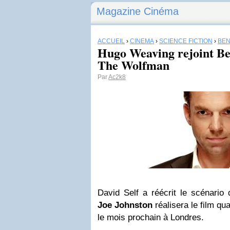
Magazine Cinéma
ACCUEIL
›
CINÉMA
›
SCIENCE FICTION
›
BEN
Hugo Weaving rejoint Be
The Wolfman
Par
Ac2k8
David Self a réécrit le scénario
Joe Johnston
réalisera le film q
le mois prochain à Londres.