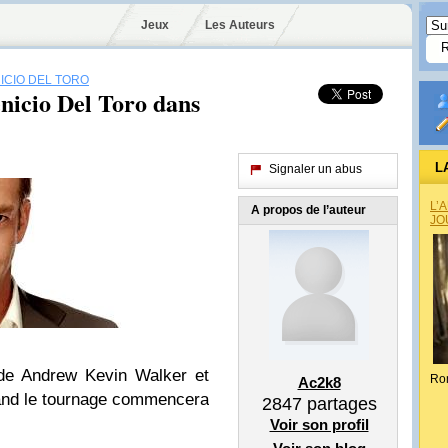
Jeux
Les Auteurs
ICIO DEL TORO
nicio Del Toro dans
L
Signaler un abus
L’
A propos de l’auteur
JO
 de Andrew Kevin Walker et
Ro
Ac2k8
uand le tournage commencera
2847
partages
Voir son profil