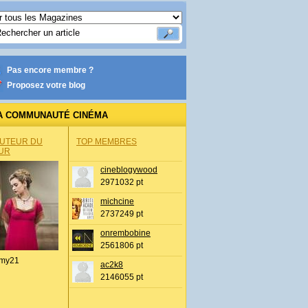
Pas encore membre ?
Proposez votre blog
A COMMUNAUTÉ CINÉMA
AUTEUR DU
TOP MEMBRES
UR
cineblogywood
2971032 pt
michcine
2737249 pt
onrembobine
2561806 pt
my21
ac2k8
2146055 pt