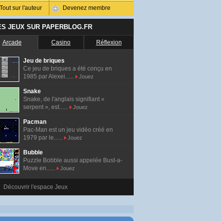
Tout sur l'auteur
Devenez membre
ES JEUX SUR PAPERBLOG.FR
Arcade
Casino
Réflexion
Jeu de briques
Ce jeu de briques a été conçu en
1985 par Alexei......
Jouez
Snake
Snake, de l'anglais signifiant «
serpent », est......
Jouez
Pacman
Pac-Man est un jeu vidéo créé en
1979 par le......
Jouez
Bubble
Puzzle Bobble aussi appelée Bust-a-
Move en......
Jouez
Découvrir l'espace Jeux