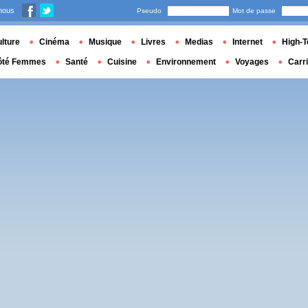
nous
Pseudo
Mot de passe
lture
Cinéma
Musique
Livres
Medias
Internet
High-T
ôté Femmes
Santé
Cuisine
Environnement
Voyages
Carr