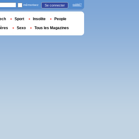
mémorisez
oublié?
Se connecter
ech
Sport
Insolite
People
ières
Sexo
Tous les Magazines