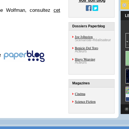
Voir son blog
The Wolfman, consultez
cet
L
Dossiers Paperblog
Joe Johnston
Scénariste-Réalisateur
Benicio Del Toro
Acteurs
e
Hugo Weaving
Acteurs
Magazines
Cinéma
Science Fiction