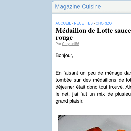
Magazine Cuisine
ACCUEIL
›
RECETTES
›
CHORIZO
Médaillon de Lotte sauce
rouge
Par
Chrystel56
Bonjour,
En faisant un peu de ménage dan
tombée sur des médaillons de lott
déjeuner était donc tout trouvé. A
le net, j'ai fait un mix de plusie
grand plaisir.