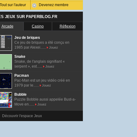
Tout sur l'auteur
Devenez membre
ES JEUX SUR PAPERBLOG.FR
Arcade
Casino
Réflexion
Jeu de briques
Ce jeu de briques a été conçu en
1985 par Alexei......
Jouez
Snake
Snake, de l'anglais signifiant «
serpent », est......
Jouez
Pacman
Pac-Man est un jeu vidéo créé en
1979 par le......
Jouez
Bubble
Puzzle Bobble aussi appelée Bust-a-
Move en......
Jouez
Découvrir l'espace Jeux