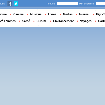
nous
Pseudo
Mot de passe
lture
Cinéma
Musique
Livres
Medias
Internet
High-T
ôté Femmes
Santé
Cuisine
Environnement
Voyages
Carr