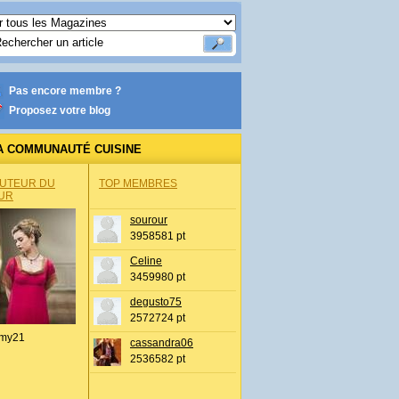
Pas encore membre ?
Proposez votre blog
A COMMUNAUTÉ CUISINE
AUTEUR DU
TOP MEMBRES
UR
sourour
3958581 pt
Celine
3459980 pt
degusto75
2572724 pt
my21
cassandra06
2536582 pt