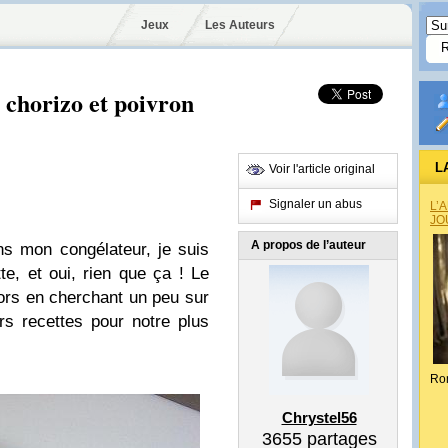
Jeux
Les Auteurs
 chorizo et poivron
L
Voir l'article original
Signaler un abus
L’
JO
A propos de l’auteur
s mon congélateur, je suis
e, et oui, rien que ça ! Le
lors en cherchant un peu sur
urs recettes pour notre plus
Ro
Chrystel56
3655
partages