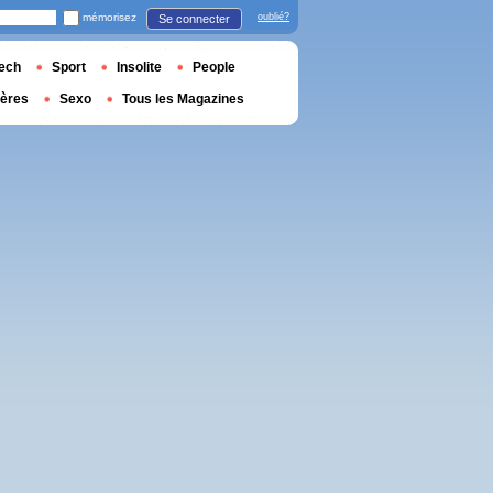
mémorisez
oublié?
Se connecter
ech
Sport
Insolite
People
ières
Sexo
Tous les Magazines