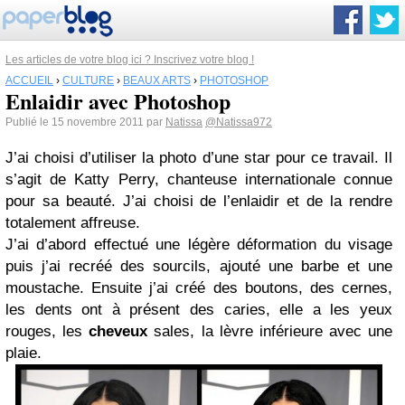
Les articles de votre blog ici ? Inscrivez votre blog !
ACCUEIL
›
CULTURE
›
BEAUX ARTS
›
PHOTOSHOP
Enlaidir avec Photoshop
Publié le 15 novembre 2011 par
Natissa
@Natissa972
J’ai choisi d’utiliser la photo d’une star pour ce travail. Il
s’agit de Katty Perry, chanteuse internationale connue
pour sa beauté. J’ai choisi de l’enlaidir et de la rendre
totalement affreuse.
J’ai d’abord effectué une légère déformation du visage
puis j’ai recréé des sourcils, ajouté une barbe et une
moustache. Ensuite j’ai créé des boutons, des cernes,
les dents ont à présent des caries, elle a les yeux
rouges, les
cheveux
sales, la lèvre inférieure avec une
plaie.