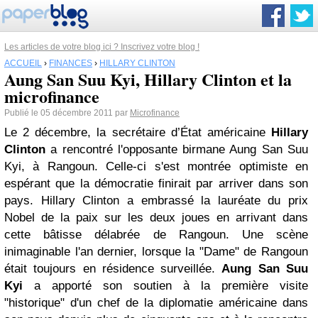
Les articles de votre blog ici ? Inscrivez votre blog !
ACCUEIL
›
FINANCES
›
HILLARY CLINTON
Aung San Suu Kyi, Hillary Clinton et la
microfinance
Publié le 05 décembre 2011 par
Microfinance
Le 2 décembre, la secrétaire d’État américaine
Hillary
Clinton
a rencontré l'opposante birmane Aung San Suu
Kyi, à Rangoun. Celle-ci s'est montrée optimiste en
espérant que la démocratie finirait par arriver dans son
pays. Hillary Clinton a embrassé la lauréate du prix
Nobel de la paix sur les deux joues en arrivant dans
cette bâtisse délabrée de Rangoun. Une scène
inimaginable l'an dernier, lorsque la "Dame" de Rangoun
était toujours en résidence surveillée.
Aung San Suu
Kyi
a apporté son soutien à la première visite
"historique" d'un chef de la diplomatie américaine dans