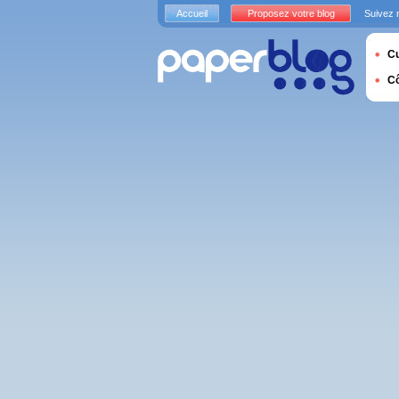
Accueil
Proposez votre blog
Suivez 
Cu
C