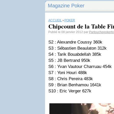
Magazine Poker
ACCUEIL
›
POKER
Chipcount de la Table Fi
Publié le 08 janvier 2012 par
Partouchepokerto
S2 : Alexandre Coussy 360k
S3 : Sébastien Beaulaton 312k
S4 : Tarik Bouabdellah 385k
S5 : JB Bertrand 950k
S6 : Yvan Vautour Charruau 454k
S7 : Yoni Houri 488k
S8 : Chris Pereira 483k
S9 : Brian Benhamou 1641k
S10 : Eric Verger 627k