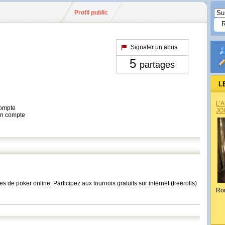
Profil public
Signaler un abus
5
partages
L
L’
compte
JO
son compte
es de poker online. Participez aux tournois gratuits sur internet (freerolls)
Ro