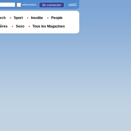
mémorisez
oublié?
Se connecter
ech
Sport
Insolite
People
ières
Sexo
Tous les Magazines