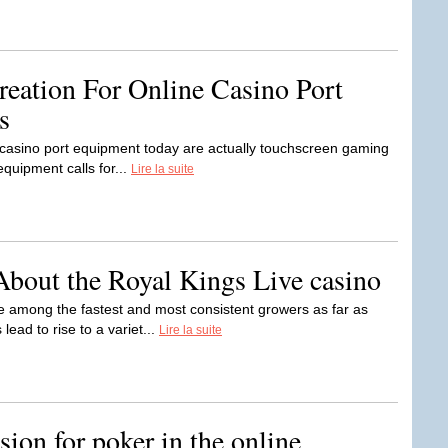
ation For Online Casino Port
s
e casino port equipment today are actually touchscreen gaming
uipment calls for...
Lire la suite
bout the Royal Kings Live casino
e among the fastest and most consistent growers as far as
ead to rise to a variet...
Lire la suite
sion for poker in the online