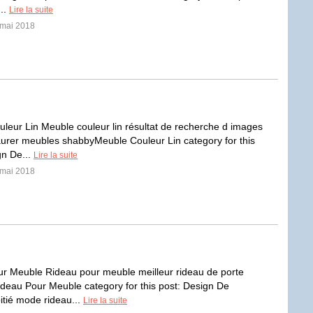
..
Lire la suite
 mai 2018
leur Lin Meuble couleur lin résultat de recherche d images
aurer meubles shabbyMeuble Couleur Lin category for this
gn De...
Lire la suite
 mai 2018
r Meuble Rideau pour meuble meilleur rideau de porte
ideau Pour Meuble category for this post: Design De
tié mode rideau...
Lire la suite