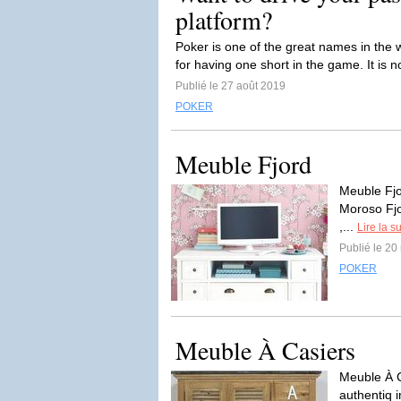
platform?
Poker is one of the great names in the
for having one short in the game. It is no
Publié le 27 août 2019
POKER
Meuble Fjord
Meuble Fjo
Moroso Fjo
,...
Lire la su
Publié le 20
POKER
Meuble À Casiers
Meuble À C
authentiq 