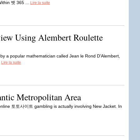
Within 벳 365 ...
Lire la suite
view Using Alembert Roulette
by a popular mathematician called Jean le Rond D'Alembert,
.
Lire la suite
ntic Metropolitan Area
 online 토토사이트 gambling is actually involving New Jacket. In