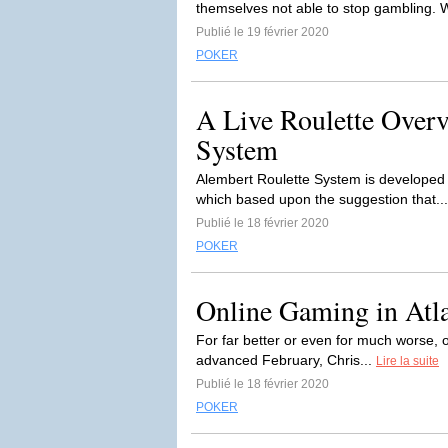
themselves not able to stop gambling. 
Publié le 19 février 2020
POKER
A Live Roulette Over
System
Alembert Roulette System is developed 
which based upon the suggestion that..
Publié le 18 février 2020
POKER
Online Gaming in Atla
For far better or even for much worse,
advanced February, Chris...
Lire la suite
Publié le 18 février 2020
POKER