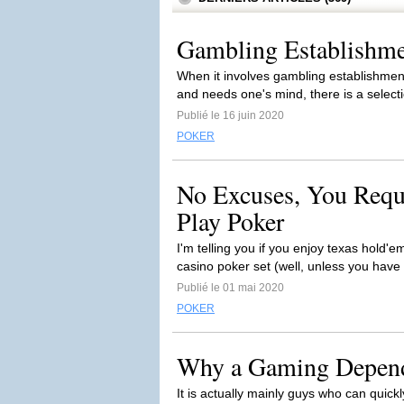
Gambling Establishme
When it involves gambling establishment
and needs one's mind, there is a select
Publié le 16 juin 2020
POKER
No Excuses, You Requi
Play Poker
I'm telling you if you enjoy texas hold'
casino poker set (well, unless you have 
Publié le 01 mai 2020
POKER
Why a Gaming Depend
It is actually mainly guys who can quickl