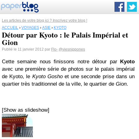
Les articles de votre blog ici ? Inscrivez votre blog !
ACCUEIL
›
VOYAGES
›
ASIE
›
KYOTO
Détour par Kyoto : le Palais Impérial et
Gion
Publié le 11 janvier 2012 par
Flo-
@viesnippones
Cette semaine nous finissons notre détour par
Kyoto
avec une première série de photos sur le palais impérial
de Kyoto, le
Kyoto Gosho
et une seconde prise dans un
quartier très traditionnel de la ville, le quartier de
Gion
.
[Show as slideshow]