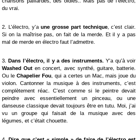
chansons paillardes, des oldies.. Mais pas de l’électro,
du vrai.
2. L’électro, y’a
une grosse part technique
, c’est clair.
Si on la maîtrise pas, on fait de la merde. Et il y a pas
mal de merde en électro faut l’admettre.
3.
Dans l’électro, il y a des instruments.
Y’a qu’à voir
Washed Out
en concert, avec synthé, guitare, batterie.
Ou le
Chapelier Fou
, qui a certes un Mac, mais joue du
violon. Cantonner la musique à des instruments, c’est
complètement réac. C’est comme si le peintre devait
peindre avec essentiellement un pinceau, ou une
danseuse classique devait toujours être en tutu. Moi, j’ai
vu un groupe qui faisait de la musique avec des
légumes, et c’était chouette.
4.
Dire que c’est « simple » de faire de l’électro est