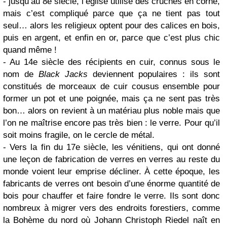
- jusqu’au 8e siècle, l’église utilise des cruches en corne,
mais c’est compliqué parce que ça ne tient pas tout
seul… alors les religieux optent pour des calices en bois,
puis en argent, et enfin en or, parce que c’est plus chic
quand même !
- Au 14e siècle des récipients en cuir, connus sous le
nom de
Black Jacks
deviennent populaires : ils sont
constitués de morceaux de cuir cousus ensemble pour
former un pot et une poignée, mais ça ne sent pas très
bon… alors on revient à un matériau plus noble mais que
l’on ne maîtrise encore pas très bien : le verre. Pour qu’il
soit moins fragile, on le cercle de métal.
- Vers la fin du 17e siècle, les vénitiens, qui ont donné
une leçon de fabrication de verres en verres au reste du
monde voient leur emprise décliner. À cette époque, les
fabricants de verres ont besoin d’une énorme quantité de
bois pour chauffer et faire fondre le verre. Ils sont donc
nombreux à migrer vers des endroits forestiers, comme
la Bohème du nord où Johann Christoph Riedel naît en