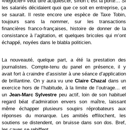
«
négocier
» veut dire acquiescer, sinon c’est la porte… Si
les salariés décidaient quoi que ce soit en entreprise, ça
se saurait. Il reste encore une espèce de Taxe Tobin,
toujours sans la nommer, sur les transactions
financières franco-françaises, histoire de donner de la
consistance à l’agitation, et quelques bricoles qui m’ont
échappé, noyées dans le blabla politicien.
La nouveauté, quelque part, a été la prestation des
journalistes. Compte-tenu du panel en présence, il y
avait fort à craindre d’assister à une séance d’application
de brillantine. On y aura vu une
Claire Chazal
dans un
exercice hors de l’habitude, à la limite de l’outrage… et
un
Jean-Marc Sylvestre
peu actif, loin de son habituel
regard béat d’admiration envers son maître, laissant
même échapper plusieurs soupirs réprobateurs aux
réponses du monarque. Les amitiés effilochent, les
soutiens se distendent, on bruisse dans son dos. Bref,
les caves se rebiffent.