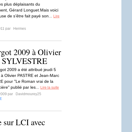
es plus déplaisants du
nt, Gérard Longuet.Mais voici
use de s’être fait payé son...
Lire
2011 par
Hermes
got 2009 à Olivier
rc SYLVESTRE
got 2009 a été attribué jeudi 5
 à Olivier PASTRE et Jean-Marc
 pour "Le Roman vrai de la
cière" publié par les...
Lire la suite
2009 par
Davidmourey25
E
 sur LCI avec