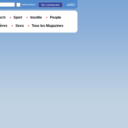
mémorisez
oublié?
Se connecter
ech
Sport
Insolite
People
ières
Sexo
Tous les Magazines