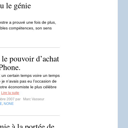
u le génie
tre a prouvé une fois de plus,
ables compétences, son sens
 le pouvoir d’achat
IPhone.
it un certain temps voire un temps
 je n’avais pas eu l’occasion de
notre économiste le plus célèbre
.
Lire la suite
mbre 2007 par
Marc Vasseur
E
NONE
,
mie à la portée de