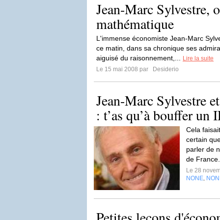
Jean-Marc Sylvestre, o
mathématique
L'immense économiste Jean-Marc Sylves
ce matin, dans sa chronique ses admir
aiguisé du raisonnement,...
Lire la suite
Le 15 mai 2008 par
Desiderio
Jean-Marc Sylvestre et
: t’as qu’à bouffer un 
Cela faisa
certain que
parler de 
de France
Le 28 nove
NONE
NON
,
Petites leçons d'écono