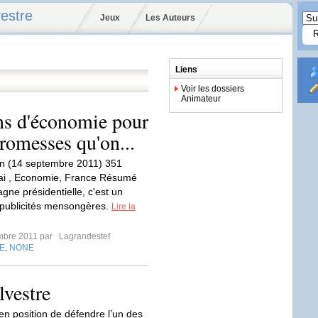
estre
Jeux
Les Auteurs
Liens
Voir les dossiers
Animateur
ons d'économie pour
romesses qu'on...
n (14 septembre 2011) 351
ai , Economie, France Résumé
ne présidentielle, c'est un
e publicités mensongères.
Lire la
mbre 2011 par
Lagrandestef
E
NONE
,
lvestre
 en position de défendre l’un des