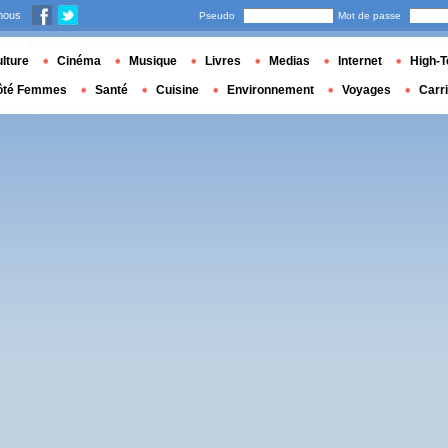
nous
Pseudo
Mot de passe
lture
Cinéma
Musique
Livres
Medias
Internet
High-T
ôté Femmes
Santé
Cuisine
Environnement
Voyages
Carr