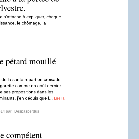
lvestre.
 s'attache à expliquer, chaque
oissance, le chômage, la
e pétard mouillé
e de la santé repart en croisade
cigarette comme en août dernier.
de ses propositions dans les
inants, j'en déduis que l...
Lire la
2014 par
Despasperdus
le compétent