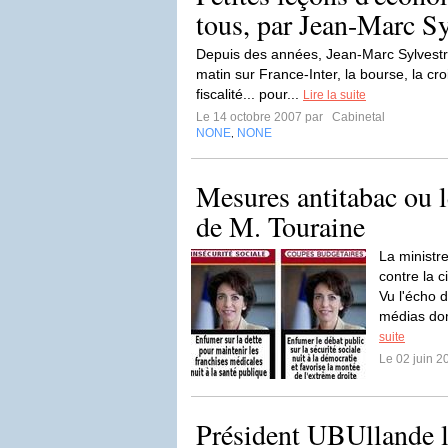
tous, par Jean-Marc Sy
Depuis des années, Jean-Marc Sylvestre
matin sur France-Inter, la bourse, la cr
fiscalité... pour...
Lire la suite
Le 14 octobre 2007 par
Cabinetal
NONE
NONE
,
Mesures antitabac ou l
de M. Touraine
La ministr
contre la 
Vu l'écho 
médias dom
suite
Le 02 juin 
Président UBUllande 