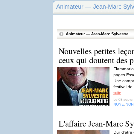
Animateur — Jean-Marc Sylv
Animateur — Jean-Marc Sylvestre
Nouvelles petites leç
ceux qui doutent des p
Flammario
pages Ess
Une campag
festival d
suite
Le 03 septe
NONE
NON
,
L'affaire Jean-Marc Sy
Dur d’être