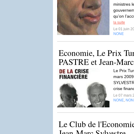
ministres l
gouverneme
qu’on l’acc
la suite
Le 01 juin 
NONE
Economie, Le Prix Tur
PASTRE et Jean-Ma
Le Prix Tur
mars 2009
SYLVESTRE
crise finan
Le 07 mars 
NONE
NON
,
Le Club de l'Economie
Jean-Marc Sylvestre.