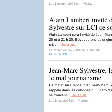
Le 11 octobre 2008 par
Mtislav
Alain Lambert invité 
Sylvestre sur LCI ce s
Alain Lambert sera l'invité de Jean-Marc
20 et à 21 h 20. Il évoqueront les origi
crise...
Lire la suite
Le 22 septembre 2008 par
Cabinetal
NONE
NONE
,
Jean-Marc Sylvestre, l
le mal journalisme
Ce matin sur France Inter, Jean-Marc Syl
rappelé dans les colonnes du Figaro d'
se trouvent...
Lire la suite
Le 15 mai 2008 par
Pierrem