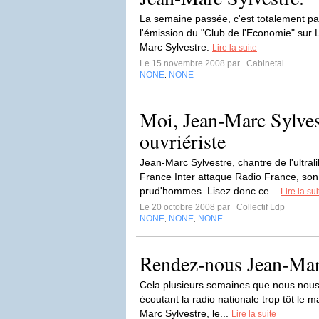
La semaine passée, c'est totalement pa
l'émission du "Club de l'Economie" sur
Marc Sylvestre.
Lire la suite
Le 15 novembre 2008 par
Cabinetal
NONE
NONE
,
Moi, Jean-Marc Sylvest
ouvriériste
Jean-Marc Sylvestre, chantre de l'ultral
France Inter attaque Radio France, so
prud'hommes. Lisez donc ce...
Lire la sui
Le 20 octobre 2008 par
Collectif Ldp
NONE
NONE
NONE
,
,
Rendez-nous Jean-Marc
Cela plusieurs semaines que nous nous 
écoutant la radio nationale trop tôt le 
Marc Sylvestre, le...
Lire la suite