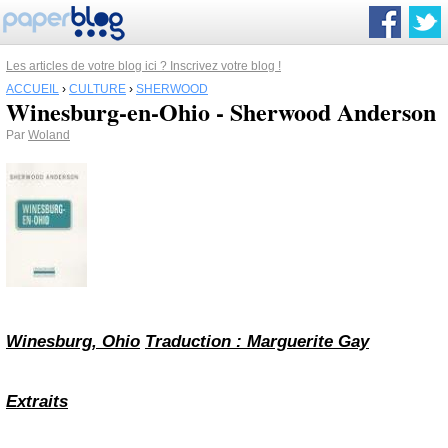
Les articles de votre blog ici ? Inscrivez votre blog !
ACCUEIL
›
CULTURE
›
SHERWOOD
Winesburg-en-Ohio - Sherwood Anderson
Par
Woland
Winesburg, Ohio
Traduction : Marguerite Gay
Extraits