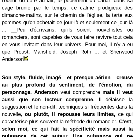
l'odeur du café au lait, le pépiement du canari dans sa
cage brunie par le temps, ce calme prodigieux des
dimanche-matins, sur le chemin de l'église, la tarte aux
pommes qu'on achetait ce jour-là et seulement ce jour-là
... __Peu d'écrivains, qu'ils soient nouvellistes ou
romanciers, sont capables de vous faire revivre tout cela
en vous invitant dans leur univers. Pour moi, il n'y a eu
que Proust, Mansfield, Joseph Roth ... et Sherwood
Anderson
Son style, fluide, imagé - et presque aérien - creuse
au plus profond du sentiment, de l'émotion, du
personnage.
Anderson
veut comprendre
mais il veut
aussi que son lecteur comprenne.
Il délaisse la
suggestion et le non-dit, techniques si fréquentes dans la
nouvelle,
ou plutôt, il repousse leurs limites,
ce qui
caractérise plus souvent la méthode du romancier.
C'est,
selon moi, ce qui fait la spécificité mais aussi la
puissance de cet auteur. Une puissance qui ne